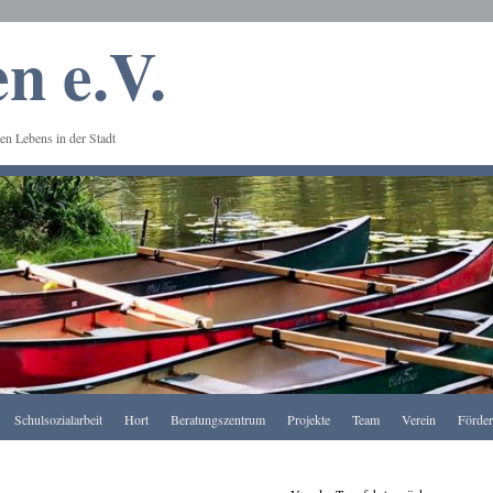
n e.V.
en Lebens in der Stadt
Schulsozialarbeit
Hort
Beratungszentrum
Projekte
Team
Verein
Förde