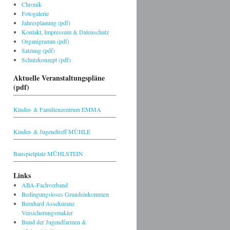
Chronik
Fotogalerie
Jahresplanung (pdf)
Kontakt, Impressum & Datenschutz
Organigramm (pdf)
Satzung (pdf)
Schutzkonzept (pdf)
Aktuelle Veranstaltungspläne
(pdf)
Kinder- & Familienzentrum EMMA
Kinder- & Jugendtreff MÜHLE
Bauspielplatz MÜHLSTEIN
Links
ABA-Fachverband
Bedingungsloses Grundeinkommen
Bernhard Assekuranz
Versicherungsmakler
Bund der Jugendfarmen &