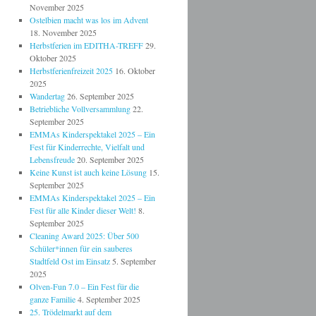
November 2025
Ostelbien macht was los im Advent
18. November 2025
Herbstferien im EDITHA-TREFF
29.
Oktober 2025
Herbstferienfreizeit 2025
16. Oktober
2025
Wandertag
26. September 2025
Betriebliche Vollversammlung
22.
September 2025
EMMAs Kinderspektakel 2025 – Ein
Fest für Kinderrechte, Vielfalt und
Lebensfreude
20. September 2025
Keine Kunst ist auch keine Lösung
15.
September 2025
EMMAs Kinderspektakel 2025 – Ein
Fest für alle Kinder dieser Welt!
8.
September 2025
Cleaning Award 2025: Über 500
Schüler*innen für ein sauberes
Stadtfeld Ost im Einsatz
5. September
2025
Olven-Fun 7.0 – Ein Fest für die
ganze Familie
4. September 2025
25. Trödelmarkt auf dem