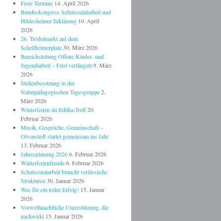
Freie Termine
14. April 2026
Bundeskongress Schulsozialarbeit und
Hildesheimer Erklärung
10. April
2026
26. Trödelmarkt auf dem
Schellheimerplatz
30. März 2026
Bereichsleitung Offene Kinder- und
Jugendarbeit – Frist verlängert
9. März
2026
Stellenbesetzung in der
Naturpädagogischen Tagesgruppe
2.
März 2026
Winterferien im Editha-Treff
20.
Februar 2026
Musik, Gespräche, Gemeinschaft –
Olvenstedt startet gemeinsam ins Jahr
13. Februar 2026
Jahresplanung 2026
6. Februar 2026
Winterferienfreude
6. Februar 2026
Schulsozialarbeit braucht verlässliche
Strukturen
30. Januar 2026
Was für ein toller Erfolg!
15. Januar
2026
Vorweihnachtliche Unterstützung, die
nachwirkt
15. Januar 2026