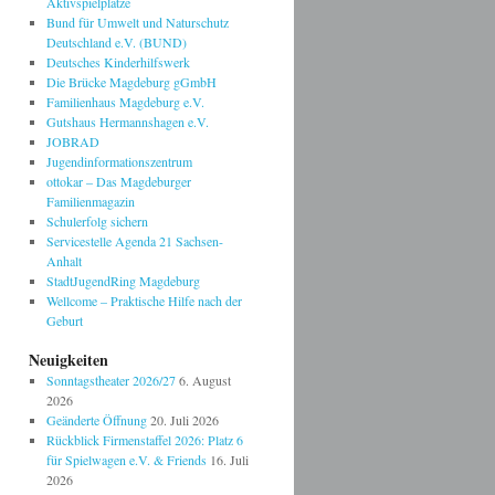
Aktivspielplätze
Bund für Umwelt und Naturschutz
Deutschland e.V. (BUND)
Deutsches Kinderhilfswerk
Die Brücke Magdeburg gGmbH
Familienhaus Magdeburg e.V.
Gutshaus Hermannshagen e.V.
JOBRAD
Jugendinformationszentrum
ottokar – Das Magdeburger
Familienmagazin
Schulerfolg sichern
Servicestelle Agenda 21 Sachsen-
Anhalt
StadtJugendRing Magdeburg
Wellcome – Praktische Hilfe nach der
Geburt
Neuigkeiten
Sonntagstheater 2026/27
6. August
2026
Geänderte Öffnung
20. Juli 2026
Rückblick Firmenstaffel 2026: Platz 6
für Spielwagen e.V. & Friends
16. Juli
2026