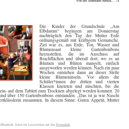
Von der Teamfahrt zurück…
→
Die Kinder der Grundschule „Am
Elbdamm“ begingen am Donnerstag
nachträglich den Tag der Mutter Erde
ordnungsgemäß mit kräftigem Gematsche.
Ziel war es, aus Erde, Ton, Wasser und
Blumensaat kleine Gartenbonbons
herzustellen, die im Anschuss auf
Brachflächen und überall dort, wo es an
Blumen und Blüten mangelt, einfach
ausgeworfen werden können. Nach ein paar
Wochen entstehen dann an dieser Stelle
kleine Blumeninseln. Vor allem die
Schüler*innen der dritten und vierten
Klassen kneteten und mischten, bis die
klein- auf dem Tablett zum Trocknen abgelegt werden konnten. 20
ind über 150 Gartenbonbons entstanden. „Das ist ja wie Naschi
iertklässlerin zusammen. In diesem Sinne: Guten Appetit, Mutter
öffentlicht. Setze ein Lesezeichen auf den
Permalink
.