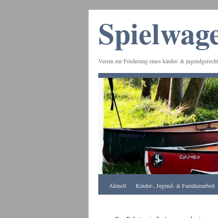
Spielwage
Verein zur Förderung eines kinder- & jugendgerecht
Frankfurt
Aktuell
Kinder-, Jugend- & Familienarbeit
Apotheke
DE