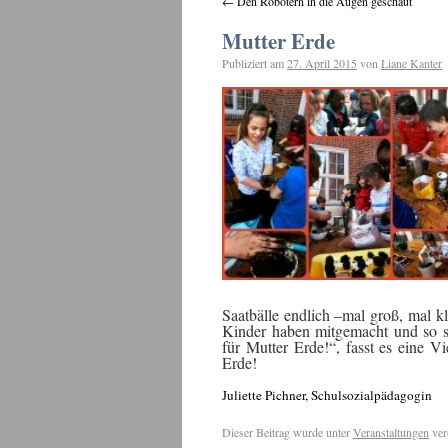
←
Den Robotern in die Augen geschaut
Mutter Erde
Publiziert am
27. April 2015
von
Liane Kanter
Saatbälle endlich –mal groß, mal 
Kinder haben mitgemacht und so s
für Mutter Erde!“, fasst es eine V
Erde!
Juliette Pichner, Schulsozialpädagogin
Dieser Beitrag wurde unter
Veranstaltungen
ver