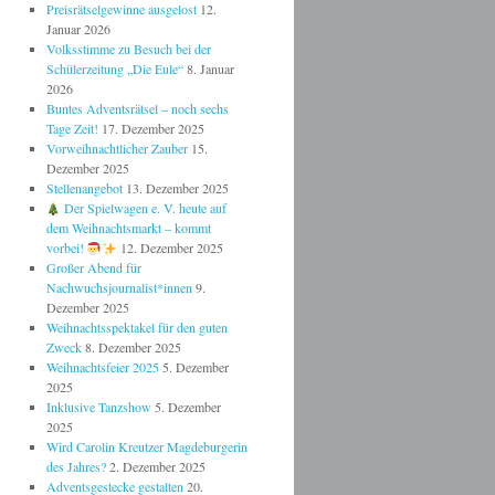
Preisrätselgewinne ausgelost
12.
Januar 2026
Volksstimme zu Besuch bei der
Schülerzeitung „Die Eule“
8. Januar
2026
Buntes Adventsrätsel – noch sechs
Tage Zeit!
17. Dezember 2025
Vorweihnachtlicher Zauber
15.
Dezember 2025
Stellenangebot
13. Dezember 2025
Der Spielwagen e. V. heute auf
dem Weihnachtsmarkt – kommt
vorbei!
12. Dezember 2025
Großer Abend für
Nachwuchsjournalist*innen
9.
Dezember 2025
Weihnachtsspektakel für den guten
Zweck
8. Dezember 2025
Weihnachtsfeier 2025
5. Dezember
2025
Inklusive Tanzshow
5. Dezember
2025
Wird Carolin Kreutzer Magdeburgerin
des Jahres?
2. Dezember 2025
Adventsgestecke gestalten
20.