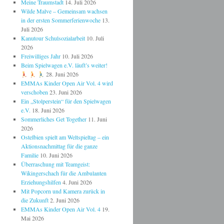
Meine Traumstadt
14. Juli 2026
Wilde Malve – Gemeinsam wachsen
in der ersten Sommerferienwoche
13.
Juli 2026
Kanutour Schulsozialarbeit
10. Juli
2026
Freiwilliges Jahr
10. Juli 2026
Beim Spielwagen e.V. läuft’s weiter!
28. Juni 2026
EMMAs Kinder Open Air Vol. 4 wird
verschoben
23. Juni 2026
Ein „Stolperstein“ für den Spielwagen
e.V.
18. Juni 2026
Sommerliches Get Together
11. Juni
2026
Ostelbien spielt am Weltspieltag – ein
Aktionsnachmittag für die ganze
Familie
10. Juni 2026
Überraschung mit Teamgeist:
Wikingerschach für die Ambulanten
Erziehungshilfen
4. Juni 2026
Mit Popcorn und Kamera zurück in
die Zukunft
2. Juni 2026
EMMAs Kinder Open Air Vol. 4
19.
Mai 2026