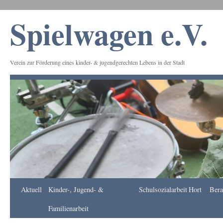
Spielwagen e.V.
Verein zur Förderung eines kinder- & jugendgerechten Lebens in der Stadt
Frankfurt
Aktuell
Kinder-, Jugend- &
Schulsozialarbeit
Hort
Bera
Apotheke
DE
Familienarbeit