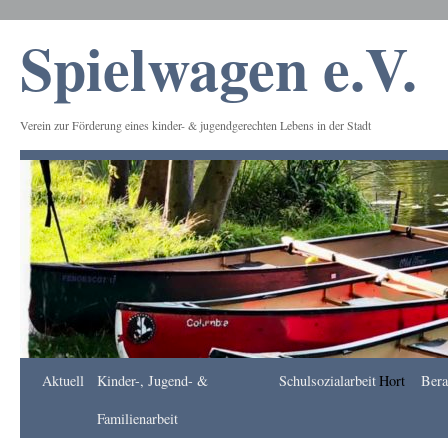
Spielwagen e.V.
Verein zur Förderung eines kinder- & jugendgerechten Lebens in der Stadt
Frankfurt
Aktuell
Kinder-, Jugend- &
Schulsozialarbeit
Hort
Bera
Apotheke
DE
Familienarbeit