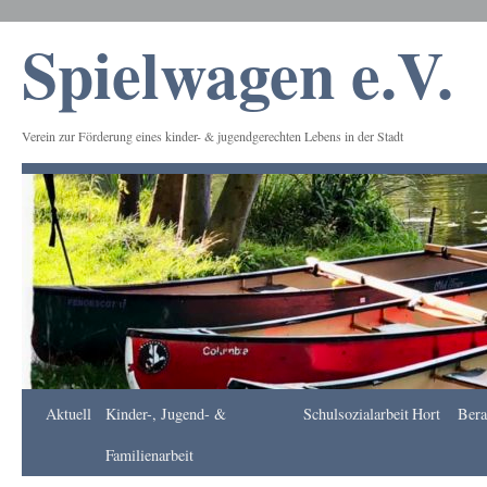
Spielwagen e.V.
Verein zur Förderung eines kinder- & jugendgerechten Lebens in der Stadt
Frankfurt
Aktuell
Kinder-, Jugend- &
Schulsozialarbeit
Hort
Bera
Apotheke
DE
Familienarbeit