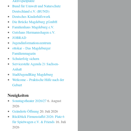
Aktivspielplätze
Bund für Umwelt und Naturschutz
Deutschland e.V. (BUND)
Deutsches Kinderhilfswerk
Die Brücke Magdeburg gGmbH
Familienhaus Magdeburg e.V.
Gutshaus Hermannshagen e.V.
JOBRAD
Jugendinformationszentrum
ottokar – Das Magdeburger
Familienmagazin
Schulerfolg sichern
Servicestelle Agenda 21 Sachsen-
Anhalt
StadtJugendRing Magdeburg
Wellcome – Praktische Hilfe nach der
Geburt
Neuigkeiten
Sonntagstheater 2026/27
6. August
2026
Geänderte Öffnung
20. Juli 2026
Rückblick Firmenstaffel 2026: Platz 6
für Spielwagen e.V. & Friends
16. Juli
2026