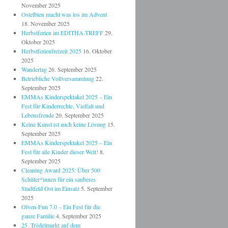
November 2025
Ostelbien macht was los im Advent
18. November 2025
Herbstferien im EDITHA-TREFF
29.
Oktober 2025
Herbstferienfreizeit 2025
16. Oktober
2025
Wandertag
26. September 2025
Betriebliche Vollversammlung
22.
September 2025
EMMAs Kinderspektakel 2025 – Ein
Fest für Kinderrechte, Vielfalt und
Lebensfreude
20. September 2025
Keine Kunst ist auch keine Lösung
15.
September 2025
EMMAs Kinderspektakel 2025 – Ein
Fest für alle Kinder dieser Welt!
8.
September 2025
Cleaning Award 2025: Über 500
Schüler*innen für ein sauberes
Stadtfeld Ost im Einsatz
5. September
2025
Olven-Fun 7.0 – Ein Fest für die
ganze Familie
4. September 2025
25. Trödelmarkt auf dem