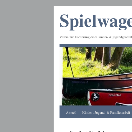
Spielwage
Verein zur Förderung eines kinder- & jugendgerecht
Frankfurt
Aktuell
Kinder-, Jugend- & Familienarbeit
Apotheke
DE