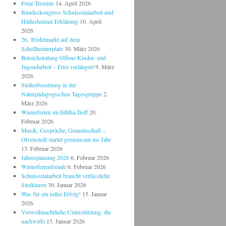
Freie Termine
14. April 2026
Bundeskongress Schulsozialarbeit und
Hildesheimer Erklärung
10. April
2026
26. Trödelmarkt auf dem
Schellheimerplatz
30. März 2026
Bereichsleitung Offene Kinder- und
Jugendarbeit – Frist verlängert
9. März
2026
Stellenbesetzung in der
Naturpädagogischen Tagesgruppe
2.
März 2026
Winterferien im Editha-Treff
20.
Februar 2026
Musik, Gespräche, Gemeinschaft –
Olvenstedt startet gemeinsam ins Jahr
13. Februar 2026
Jahresplanung 2026
6. Februar 2026
Winterferienfreude
6. Februar 2026
Schulsozialarbeit braucht verlässliche
Strukturen
30. Januar 2026
Was für ein toller Erfolg!
15. Januar
2026
Vorweihnachtliche Unterstützung, die
nachwirkt
15. Januar 2026