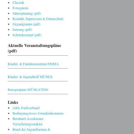
Chronik
Fotogalerie
Jahresplanung (pdf)
Kontakt, Impressum & Datenschutz
Organigramm (pdf)
Satzung (pdf)
Schutzkonzept (pdf)
Aktuelle Veranstaltungspläne
(pdf)
Kinder- & Familienzentrum EMMA
Kinder- & Jugendtreff MÜHLE
Bauspielplatz MÜHLSTEIN
Links
ABA-Fachverband
Bedingungsloses Grundeinkommen
Bernhard Assekuranz
Versicherungsmakler
Bund der Jugendfarmen &