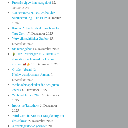
Preisrätselgewinne ausgelost
12.
Januar 2026
Volksstimme zu Besuch bei der
Schülerzeitung „Die Eule“
8. Januar
2026
Buntes Adventsrätsel – noch sechs
Tage Zeit!
17. Dezember 2025
Vorweihnachtlicher Zauber
15.
Dezember 2025
Stellenangebot
13. Dezember 2025
Der Spielwagen e. V. heute auf
dem Weihnachtsmarkt – kommt
vorbei!
12. Dezember 2025
Großer Abend für
Nachwuchsjournalist*innen
9.
Dezember 2025
Weihnachtsspektakel für den guten
Zweck
8. Dezember 2025
Weihnachtsfeier 2025
5. Dezember
2025
Inklusive Tanzshow
5. Dezember
2025
Wird Carolin Kreutzer Magdeburgerin
des Jahres?
2. Dezember 2025
Adventsgestecke gestalten
20.