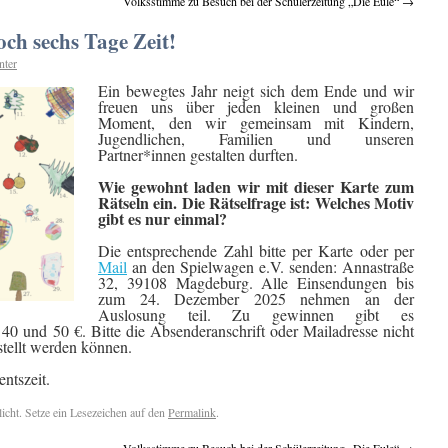
Volksstimme zu Besuch bei der Schülerzeitung „Die Eule“
→
och sechs Tage Zeit!
nter
Ein bewegtes Jahr neigt sich dem Ende und wir
freuen uns über jeden kleinen und großen
Moment, den wir gemeinsam mit Kindern,
Jugendlichen, Familien und unseren
Partner*innen gestalten durften.
Wie gewohnt laden wir mit dieser Karte zum
Rätseln ein. Die Rätselfrage ist: Welches Motiv
gibt es nur einmal?
Die entsprechende Zahl bitte per Karte oder per
Mail
an den Spielwagen e.V. senden: Annastraße
32, 39108 Magdeburg. Alle Einsendungen bis
zum 24. Dezember 2025 nehmen an der
Auslosung teil. Zu gewinnen gibt es
40 und 50 €. Bitte die Absenderanschrift oder Mailadresse nicht
tellt werden können.
ntszeit.
licht. Setze ein Lesezeichen auf den
Permalink
.