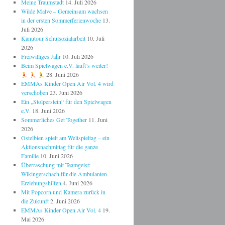
Meine Traumstadt
14. Juli 2026
Wilde Malve – Gemeinsam wachsen
in der ersten Sommerferienwoche
13.
Juli 2026
Kanutour Schulsozialarbeit
10. Juli
2026
Freiwilliges Jahr
10. Juli 2026
Beim Spielwagen e.V. läuft’s weiter!
28. Juni 2026
EMMAs Kinder Open Air Vol. 4 wird
verschoben
23. Juni 2026
Ein „Stolperstein“ für den Spielwagen
e.V.
18. Juni 2026
Sommerliches Get Together
11. Juni
2026
Ostelbien spielt am Weltspieltag – ein
Aktionsnachmittag für die ganze
Familie
10. Juni 2026
Überraschung mit Teamgeist:
Wikingerschach für die Ambulanten
Erziehungshilfen
4. Juni 2026
Mit Popcorn und Kamera zurück in
die Zukunft
2. Juni 2026
EMMAs Kinder Open Air Vol. 4
19.
Mai 2026