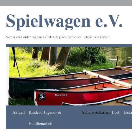
Spielwagen e.V.
Verein zur Förderung eines kinder- & jugendgerechten Lebens in der Stadt
Frankfurt
Aktuell
Kinder-, Jugend- &
Schulsozialarbeit
Hort
Bera
Apotheke
DE
Familienarbeit