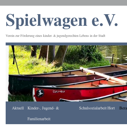
Spielwagen e.V.
Verein zur Förderung eines kinder- & jugendgerechten Lebens in der Stadt
Frankfurt
Aktuell
Kinder-, Jugend- &
Schulsozialarbeit
Hort
Bera
Apotheke
DE
Familienarbeit