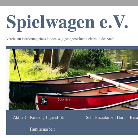
Spielwagen e.V.
Verein zur Förderung eines kinder- & jugendgerechten Lebens in der Stadt
Frankfurt
Aktuell
Kinder-, Jugend- &
Schulsozialarbeit
Hort
Bera
Apotheke
DE
Familienarbeit