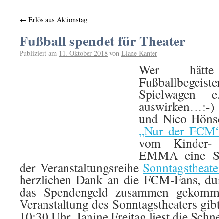
←
Erlös aus Aktionstag
Fußball spendet für Theater
Publiziert am
11. Oktober 2018
von
Liane Kanter
Wer hätte
Fußballbegeiste
Spielwagen e
auswirken…:-
und Nico Hönsc
„Nur der FCM
vom Kinder- 
EMMA eine Spe
der Veranstaltungsreihe
Sonntagstheate
herzlichen Dank an die FCM-Fans, du
das Spendengeld zusammen gekomm
Veranstaltung des Sonntagstheaters gi
10:30 Uhr. Janine Freitag liest die Schn