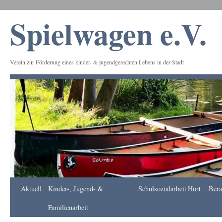
Spielwagen e.V.
Verein zur Förderung eines kinder- & jugendgerechten Lebens in der Stadt
Frankfurt
Aktuell
Kinder-, Jugend- &
Schulsozialarbeit
Hort
Bera
Apotheke
DE
Familienarbeit