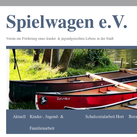
Spielwagen e.V.
Verein zur Förderung eines kinder- & jugendgerechten Lebens in der Stadt
Frankfurt
Aktuell
Kinder-, Jugend- &
Schulsozialarbeit
Hort
Bera
Apotheke
DE
Familienarbeit