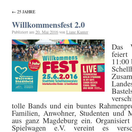
←
25 JAHRE
Willkommensfest 2.0
Publiziert am
20. Mai 2016
von
Liane Kanter
Das W
feier
11:00 
Schell
Zusa
Lande
Bastel
versc
tolle Bands und ein buntes Rahmenpr
Familien, Anwohner, Studenten und M
aus ganz Magdeburg ein. Organisiert
Spielwagen e.V. vereint es versch