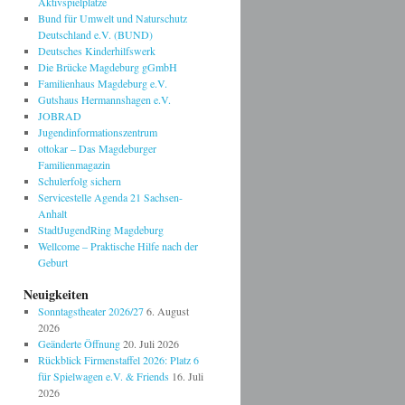
Aktivspielplätze
Bund für Umwelt und Naturschutz
Deutschland e.V. (BUND)
Deutsches Kinderhilfswerk
Die Brücke Magdeburg gGmbH
Familienhaus Magdeburg e.V.
Gutshaus Hermannshagen e.V.
JOBRAD
Jugendinformationszentrum
ottokar – Das Magdeburger
Familienmagazin
Schulerfolg sichern
Servicestelle Agenda 21 Sachsen-
Anhalt
StadtJugendRing Magdeburg
Wellcome – Praktische Hilfe nach der
Geburt
Neuigkeiten
Sonntagstheater 2026/27
6. August
2026
Geänderte Öffnung
20. Juli 2026
Rückblick Firmenstaffel 2026: Platz 6
für Spielwagen e.V. & Friends
16. Juli
2026