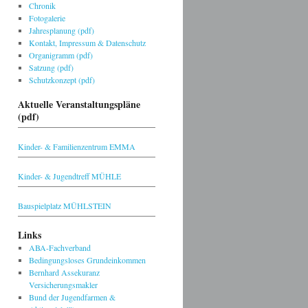
Chronik
Fotogalerie
Jahresplanung (pdf)
Kontakt, Impressum & Datenschutz
Organigramm (pdf)
Satzung (pdf)
Schutzkonzept (pdf)
Aktuelle Veranstaltungspläne
(pdf)
Kinder- & Familienzentrum EMMA
Kinder- & Jugendtreff MÜHLE
Bauspielplatz MÜHLSTEIN
Links
ABA-Fachverband
Bedingungsloses Grundeinkommen
Bernhard Assekuranz
Versicherungsmakler
Bund der Jugendfarmen &