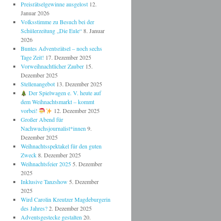
Preisrätselgewinne ausgelost
12.
Januar 2026
Volksstimme zu Besuch bei der
Schülerzeitung „Die Eule“
8. Januar
2026
Buntes Adventsrätsel – noch sechs
Tage Zeit!
17. Dezember 2025
Vorweihnachtlicher Zauber
15.
Dezember 2025
Stellenangebot
13. Dezember 2025
Der Spielwagen e. V. heute auf
dem Weihnachtsmarkt – kommt
vorbei!
12. Dezember 2025
Großer Abend für
Nachwuchsjournalist*innen
9.
Dezember 2025
Weihnachtsspektakel für den guten
Zweck
8. Dezember 2025
Weihnachtsfeier 2025
5. Dezember
2025
Inklusive Tanzshow
5. Dezember
2025
Wird Carolin Kreutzer Magdeburgerin
des Jahres?
2. Dezember 2025
Adventsgestecke gestalten
20.