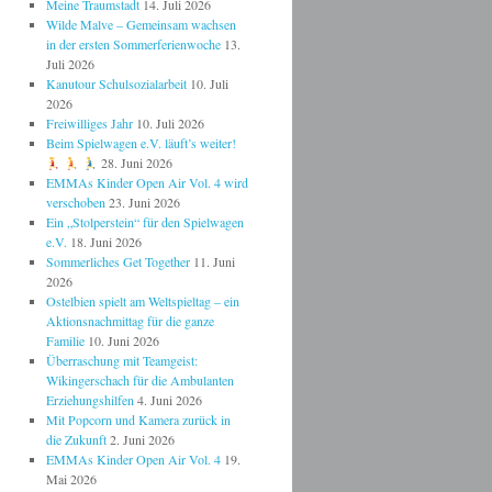
Meine Traumstadt
14. Juli 2026
Wilde Malve – Gemeinsam wachsen
in der ersten Sommerferienwoche
13.
Juli 2026
Kanutour Schulsozialarbeit
10. Juli
2026
Freiwilliges Jahr
10. Juli 2026
Beim Spielwagen e.V. läuft’s weiter!
28. Juni 2026
EMMAs Kinder Open Air Vol. 4 wird
verschoben
23. Juni 2026
Ein „Stolperstein“ für den Spielwagen
e.V.
18. Juni 2026
Sommerliches Get Together
11. Juni
2026
Ostelbien spielt am Weltspieltag – ein
Aktionsnachmittag für die ganze
Familie
10. Juni 2026
Überraschung mit Teamgeist:
Wikingerschach für die Ambulanten
Erziehungshilfen
4. Juni 2026
Mit Popcorn und Kamera zurück in
die Zukunft
2. Juni 2026
EMMAs Kinder Open Air Vol. 4
19.
Mai 2026