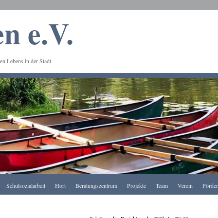
n e.V.
en Lebens in der Stadt
Schulsozialarbeit
Hort
Beratungszentrum
Projekte
Team
Verein
Förde