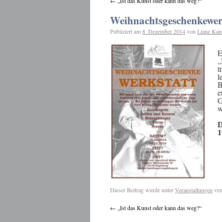
←
„Ist das Kunst oder kann das weg?“
Weihnachtsgeschenkewer
Publiziert am
8. Dezember 2014
von
Liane Kan
E
„
t
l
B
e
G
w
D
1
Dieser Beitrag wurde unter
Veranstaltungen
ver
←
„Ist das Kunst oder kann das weg?“