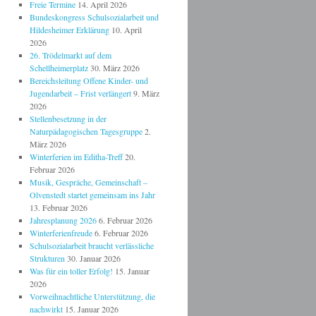
Freie Termine
14. April 2026
Bundeskongress Schulsozialarbeit und
Hildesheimer Erklärung
10. April
2026
26. Trödelmarkt auf dem
Schellheimerplatz
30. März 2026
Bereichsleitung Offene Kinder- und
Jugendarbeit – Frist verlängert
9. März
2026
Stellenbesetzung in der
Naturpädagogischen Tagesgruppe
2.
März 2026
Winterferien im Editha-Treff
20.
Februar 2026
Musik, Gespräche, Gemeinschaft –
Olvenstedt startet gemeinsam ins Jahr
13. Februar 2026
Jahresplanung 2026
6. Februar 2026
Winterferienfreude
6. Februar 2026
Schulsozialarbeit braucht verlässliche
Strukturen
30. Januar 2026
Was für ein toller Erfolg!
15. Januar
2026
Vorweihnachtliche Unterstützung, die
nachwirkt
15. Januar 2026