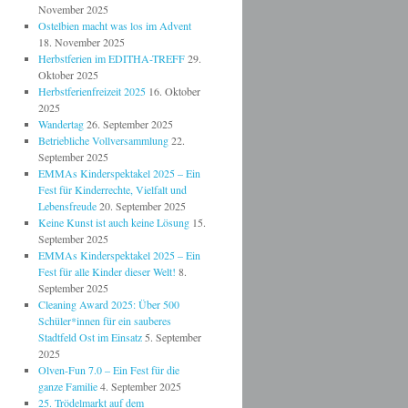
November 2025
Ostelbien macht was los im Advent
18. November 2025
Herbstferien im EDITHA-TREFF
29.
Oktober 2025
Herbstferienfreizeit 2025
16. Oktober
2025
Wandertag
26. September 2025
Betriebliche Vollversammlung
22.
September 2025
EMMAs Kinderspektakel 2025 – Ein
Fest für Kinderrechte, Vielfalt und
Lebensfreude
20. September 2025
Keine Kunst ist auch keine Lösung
15.
September 2025
EMMAs Kinderspektakel 2025 – Ein
Fest für alle Kinder dieser Welt!
8.
September 2025
Cleaning Award 2025: Über 500
Schüler*innen für ein sauberes
Stadtfeld Ost im Einsatz
5. September
2025
Olven-Fun 7.0 – Ein Fest für die
ganze Familie
4. September 2025
25. Trödelmarkt auf dem