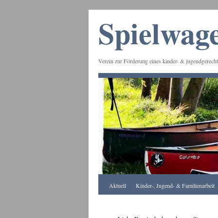
Spielwage
Verein zur Förderung eines kinder- & jugendgerecht
Frankfurt
Aktuell
Kinder-, Jugend- & Familienarbeit
Apotheke
DE