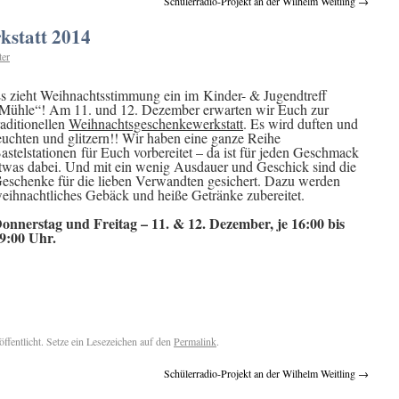
Schülerradio-Projekt an der Wilhelm Weitling
→
kstatt 2014
ter
s zieht Weihnachtsstimmung ein im Kinder- & Jugendtreff
Mühle“! Am 11. und 12. Dezember erwarten wir Euch zur
raditionellen
Weihnachtsgeschenkewerkstatt
. Es wird duften und
euchten und glitzern!! Wir haben eine ganze Reihe
astelstationen für Euch vorbereitet – da ist für jeden Geschmack
twas dabei. Und mit ein wenig Ausdauer und Geschick sind die
eschenke für die lieben Verwandten gesichert. Dazu werden
eihnachtliches Gebäck und heiße Getränke zubereitet.
onnerstag und Freitag – 11. & 12. Dezember, je 16:00 bis
9:00 Uhr.
öffentlicht. Setze ein Lesezeichen auf den
Permalink
.
Schülerradio-Projekt an der Wilhelm Weitling
→