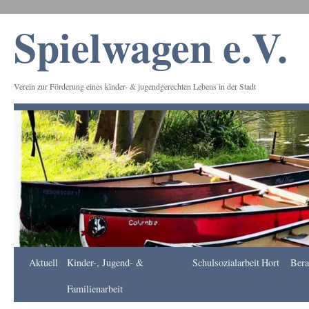
Spielwagen e.V.
Verein zur Förderung eines kinder- & jugendgerechten Lebens in der Stadt
Frankfurt
Aktuell
Kinder-, Jugend- &
Schulsozialarbeit
Hort
Bera
Apotheke
DE
Familienarbeit