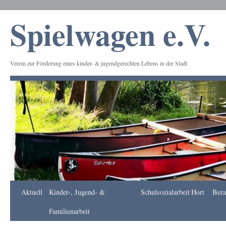
Spielwagen e.V.
Verein zur Förderung eines kinder- & jugendgerechten Lebens in der Stadt
Frankfurt
Aktuell
Kinder-, Jugend- &
Schulsozialarbeit
Hort
Bera
Apotheke
DE
Familienarbeit