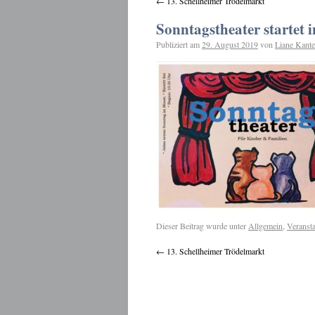
←
13. Schellheimer Trödelmarkt
Sonntagstheater startet i
Publiziert am
29. August 2019
von
Liane Kante
Dieser Beitrag wurde unter
Allgemein
,
Veranst
←
13. Schellheimer Trödelmarkt