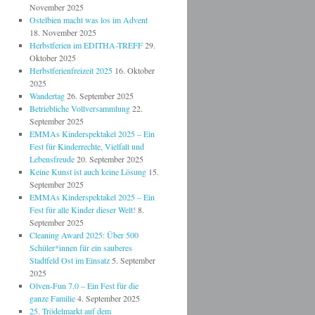
November 2025
Ostelbien macht was los im Advent
18. November 2025
Herbstferien im EDITHA-TREFF
29.
Oktober 2025
Herbstferienfreizeit 2025
16. Oktober
2025
Wandertag
26. September 2025
Betriebliche Vollversammlung
22.
September 2025
EMMAs Kinderspektakel 2025 – Ein
Fest für Kinderrechte, Vielfalt und
Lebensfreude
20. September 2025
Keine Kunst ist auch keine Lösung
15.
September 2025
EMMAs Kinderspektakel 2025 – Ein
Fest für alle Kinder dieser Welt!
8.
September 2025
Cleaning Award 2025: Über 500
Schüler*innen für ein sauberes
Stadtfeld Ost im Einsatz
5. September
2025
Olven-Fun 7.0 – Ein Fest für die
ganze Familie
4. September 2025
25. Trödelmarkt auf dem