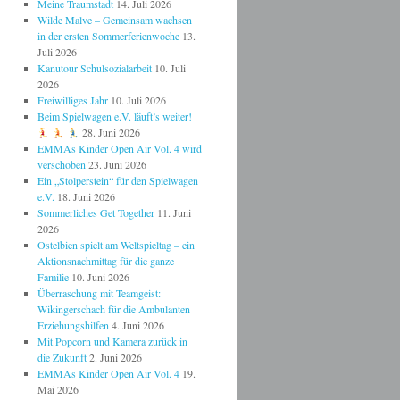
Meine Traumstadt
14. Juli 2026
Wilde Malve – Gemeinsam wachsen
in der ersten Sommerferienwoche
13.
Juli 2026
Kanutour Schulsozialarbeit
10. Juli
2026
Freiwilliges Jahr
10. Juli 2026
Beim Spielwagen e.V. läuft’s weiter!
28. Juni 2026
EMMAs Kinder Open Air Vol. 4 wird
verschoben
23. Juni 2026
Ein „Stolperstein“ für den Spielwagen
e.V.
18. Juni 2026
Sommerliches Get Together
11. Juni
2026
Ostelbien spielt am Weltspieltag – ein
Aktionsnachmittag für die ganze
Familie
10. Juni 2026
Überraschung mit Teamgeist:
Wikingerschach für die Ambulanten
Erziehungshilfen
4. Juni 2026
Mit Popcorn und Kamera zurück in
die Zukunft
2. Juni 2026
EMMAs Kinder Open Air Vol. 4
19.
Mai 2026