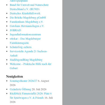
Aktivspielplätze
Bund für Umwelt und Naturschutz
Deutschland e.V. (BUND)
Deutsches Kinderhilfswerk
Die Brücke Magdeburg gGmbH
Familienhaus Magdeburg e.V.
Gutshaus Hermannshagen e.V.
JOBRAD
Jugendinformationszentrum
ottokar – Das Magdeburger
Familienmagazin
Schulerfolg sichern
Servicestelle Agenda 21 Sachsen-
Anhalt
StadtJugendRing Magdeburg
Wellcome – Praktische Hilfe nach der
Geburt
Neuigkeiten
Sonntagstheater 2026/27
6. August
2026
Geänderte Öffnung
20. Juli 2026
Rückblick Firmenstaffel 2026: Platz 6
für Spielwagen e.V. & Friends
16. Juli
2026