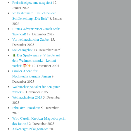
Preisrätselgewinne ausgelost
12.
Januar 2026
Volksstimme zu Besuch bei der
Schülerzeitung „Die Eule“
8. Januar
2026
Buntes Adventsrätsel – noch sechs
Tage Zeit!
17. Dezember 2025
Vorweihnachtlicher Zauber
15.
Dezember 2025
Stellenangebot
13. Dezember 2025
Der Spielwagen e. V. heute auf
dem Weihnachtsmarkt – kommt
vorbei!
12. Dezember 2025
Großer Abend für
Nachwuchsjournalist*innen
9.
Dezember 2025
Weihnachtsspektakel für den guten
Zweck
8. Dezember 2025
Weihnachtsfeier 2025
5. Dezember
2025
Inklusive Tanzshow
5. Dezember
2025
Wird Carolin Kreutzer Magdeburgerin
des Jahres?
2. Dezember 2025
Adventsgestecke gestalten
20.