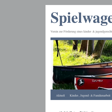
Spielwage
Verein zur Förderung eines kinder- & jugendgerecht
Frankfurt
Aktuell
Kinder-, Jugend- & Familienarbeit
Apotheke
DE