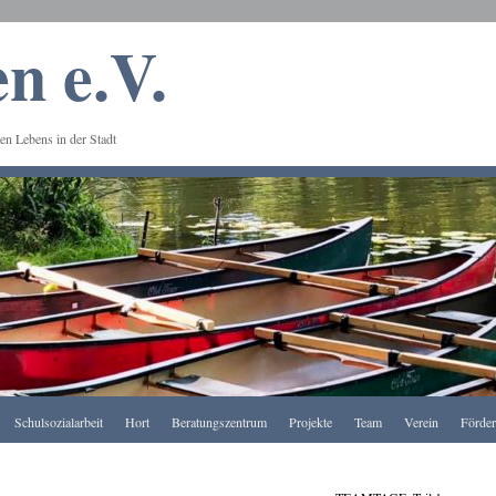
n e.V.
en Lebens in der Stadt
Schulsozialarbeit
Hort
Beratungszentrum
Projekte
Team
Verein
Förde