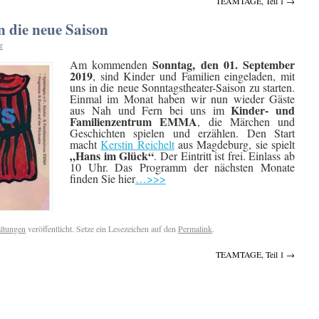
TEAMTAGE, Teil 1
→
n die neue Saison
r
Sonntag, den 01. September
Am kommenden
2019
, sind Kinder und Familien eingeladen, mit
uns in die neue Sonntagstheater-Saison zu starten.
Einmal im Monat haben wir nun wieder Gäste
Kinder- und
aus Nah und Fern bei uns im
Familienzentrum EMMA
, die Märchen und
Geschichten spielen und erzählen. Den Start
macht
Kerstin Reichelt
aus Magdeburg, sie spielt
„Hans im Glück“
. Der Eintritt ist frei. Einlass ab
10 Uhr. Das Programm der nächsten Monate
finden Sie hier
…>>>
altungen
veröffentlicht. Setze ein Lesezeichen auf den
Permalink
.
TEAMTAGE, Teil 1
→