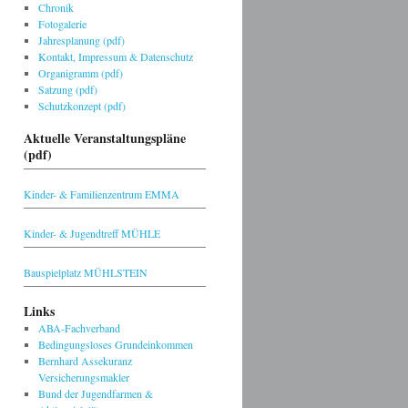
Chronik
Fotogalerie
Jahresplanung (pdf)
Kontakt, Impressum & Datenschutz
Organigramm (pdf)
Satzung (pdf)
Schutzkonzept (pdf)
Aktuelle Veranstaltungspläne
(pdf)
Kinder- & Familienzentrum EMMA
Kinder- & Jugendtreff MÜHLE
Bauspielplatz MÜHLSTEIN
Links
ABA-Fachverband
Bedingungsloses Grundeinkommen
Bernhard Assekuranz
Versicherungsmakler
Bund der Jugendfarmen &