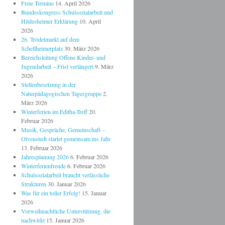
Freie Termine
14. April 2026
Bundeskongress Schulsozialarbeit und
Hildesheimer Erklärung
10. April
2026
26. Trödelmarkt auf dem
Schellheimerplatz
30. März 2026
Bereichsleitung Offene Kinder- und
Jugendarbeit – Frist verlängert
9. März
2026
Stellenbesetzung in der
Naturpädagogischen Tagesgruppe
2.
März 2026
Winterferien im Editha-Treff
20.
Februar 2026
Musik, Gespräche, Gemeinschaft –
Olvenstedt startet gemeinsam ins Jahr
13. Februar 2026
Jahresplanung 2026
6. Februar 2026
Winterferienfreude
6. Februar 2026
Schulsozialarbeit braucht verlässliche
Strukturen
30. Januar 2026
Was für ein toller Erfolg!
15. Januar
2026
Vorweihnachtliche Unterstützung, die
nachwirkt
15. Januar 2026