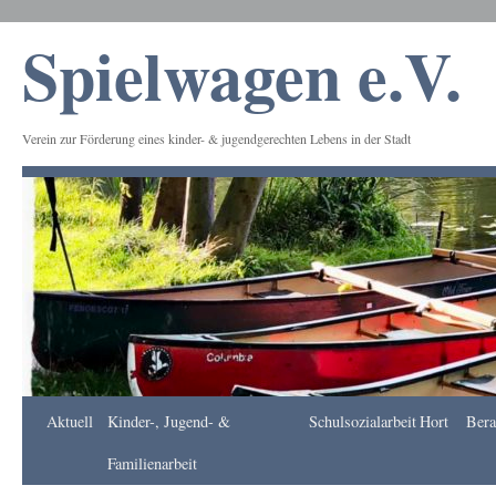
Spielwagen e.V.
Verein zur Förderung eines kinder- & jugendgerechten Lebens in der Stadt
Frankfurt
Aktuell
Kinder-, Jugend- &
Schulsozialarbeit
Hort
Bera
Apotheke
DE
Familienarbeit