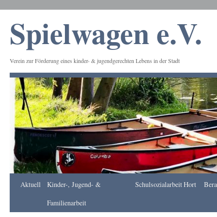
Spielwagen e.V.
Verein zur Förderung eines kinder- & jugendgerechten Lebens in der Stadt
Frankfurt
Aktuell
Kinder-, Jugend- &
Schulsozialarbeit
Hort
Bera
Apotheke
DE
Familienarbeit