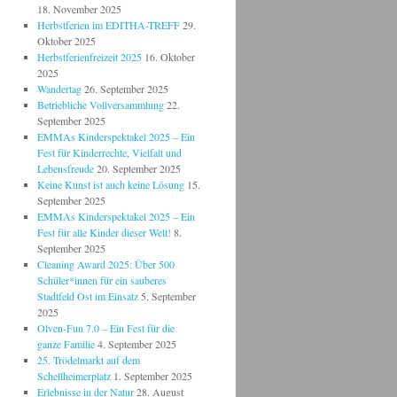
18. November 2025
Herbstferien im EDITHA-TREFF
29.
Oktober 2025
Herbstferienfreizeit 2025
16. Oktober
2025
Wandertag
26. September 2025
Betriebliche Vollversammlung
22.
September 2025
EMMAs Kinderspektakel 2025 – Ein
Fest für Kinderrechte, Vielfalt und
Lebensfreude
20. September 2025
Keine Kunst ist auch keine Lösung
15.
September 2025
EMMAs Kinderspektakel 2025 – Ein
Fest für alle Kinder dieser Welt!
8.
September 2025
Cleaning Award 2025: Über 500
Schüler*innen für ein sauberes
Stadtfeld Ost im Einsatz
5. September
2025
Olven-Fun 7.0 – Ein Fest für die
ganze Familie
4. September 2025
25. Trödelmarkt auf dem
Schellheimerplatz
1. September 2025
Erlebnisse in der Natur
28. August