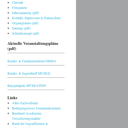
Chronik
Fotogalerie
Jahresplanung (pdf)
Kontakt, Impressum & Datenschutz
Organigramm (pdf)
Satzung (pdf)
Schutzkonzept (pdf)
Aktuelle Veranstaltungspläne
(pdf)
Kinder- & Familienzentrum EMMA
Kinder- & Jugendtreff MÜHLE
Bauspielplatz MÜHLSTEIN
Links
ABA-Fachverband
Bedingungsloses Grundeinkommen
Bernhard Assekuranz
Versicherungsmakler
Bund der Jugendfarmen &