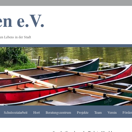
n e.V.
en Lebens in der Stadt
Schulsozialarbeit
Hort
Beratungszentrum
Projekte
Team
Verein
Förde