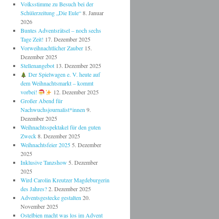
Volksstimme zu Besuch bei der
Schülerzeitung „Die Eule“
8. Januar
2026
Buntes Adventsrätsel – noch sechs
Tage Zeit!
17. Dezember 2025
Vorweihnachtlicher Zauber
15.
Dezember 2025
Stellenangebot
13. Dezember 2025
Der Spielwagen e. V. heute auf
dem Weihnachtsmarkt – kommt
vorbei!
12. Dezember 2025
Großer Abend für
Nachwuchsjournalist*innen
9.
Dezember 2025
Weihnachtsspektakel für den guten
Zweck
8. Dezember 2025
Weihnachtsfeier 2025
5. Dezember
2025
Inklusive Tanzshow
5. Dezember
2025
Wird Carolin Kreutzer Magdeburgerin
des Jahres?
2. Dezember 2025
Adventsgestecke gestalten
20.
November 2025
Ostelbien macht was los im Advent