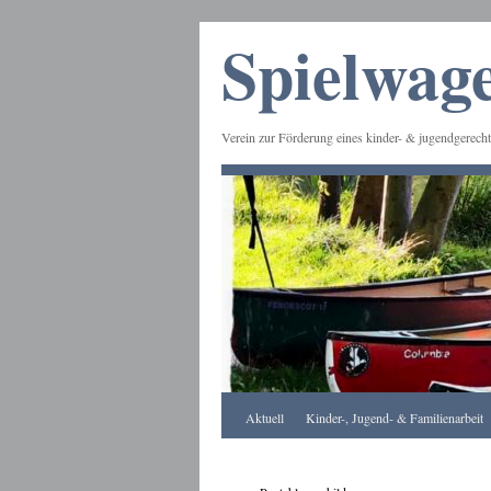
Spielwage
Verein zur Förderung eines kinder- & jugendgerecht
Frankfurt
Aktuell
Kinder-, Jugend- & Familienarbeit
Apotheke
DE