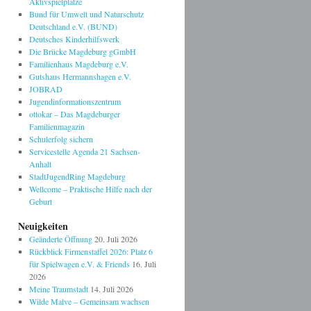
Aktivspielplätze
Bund für Umwelt und Naturschutz
Deutschland e.V. (BUND)
Deutsches Kinderhilfswerk
Die Brücke Magdeburg gGmbH
Familienhaus Magdeburg e.V.
Gutshaus Hermannshagen e.V.
JOBRAD
Jugendinformationszentrum
ottokar – Das Magdeburger
Familienmagazin
Schulerfolg sichern
Servicestelle Agenda 21 Sachsen-
Anhalt
StadtJugendRing Magdeburg
Wellcome – Praktische Hilfe nach der
Geburt
Neuigkeiten
Geänderte Öffnung
20. Juli 2026
Rückblick Firmenstaffel 2026: Platz 6
für Spielwagen e.V. & Friends
16. Juli
2026
Meine Traumstadt
14. Juli 2026
Wilde Malve – Gemeinsam wachsen