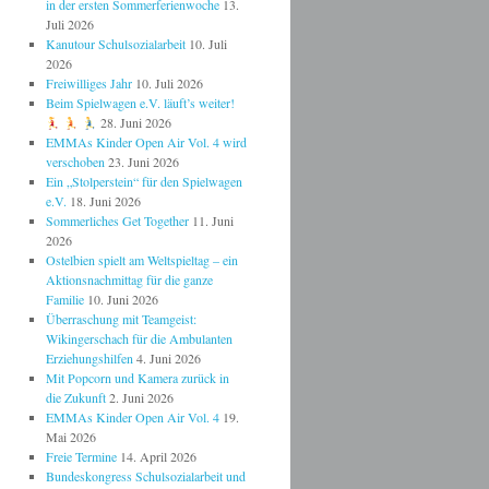
in der ersten Sommerferienwoche
13.
Juli 2026
Kanutour Schulsozialarbeit
10. Juli
2026
Freiwilliges Jahr
10. Juli 2026
Beim Spielwagen e.V. läuft’s weiter!
28. Juni 2026
EMMAs Kinder Open Air Vol. 4 wird
verschoben
23. Juni 2026
Ein „Stolperstein“ für den Spielwagen
e.V.
18. Juni 2026
Sommerliches Get Together
11. Juni
2026
Ostelbien spielt am Weltspieltag – ein
Aktionsnachmittag für die ganze
Familie
10. Juni 2026
Überraschung mit Teamgeist:
Wikingerschach für die Ambulanten
Erziehungshilfen
4. Juni 2026
Mit Popcorn und Kamera zurück in
die Zukunft
2. Juni 2026
EMMAs Kinder Open Air Vol. 4
19.
Mai 2026
Freie Termine
14. April 2026
Bundeskongress Schulsozialarbeit und