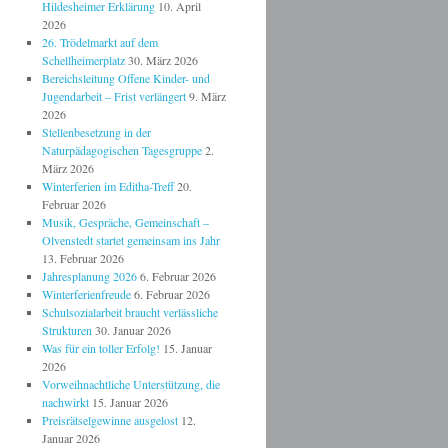
Hildesheimer Erklärung
10. April
2026
26. Trödelmarkt auf dem
Schellheimerplatz
30. März 2026
Bereichsleitung Offene Kinder- und
Jugendarbeit – Frist verlängert
9. März
2026
Stellenbesetzung in der
Naturpädagogischen Tagesgruppe
2.
März 2026
Winterferien im Editha-Treff
20.
Februar 2026
Musik, Gespräche, Gemeinschaft –
Olvenstedt startet gemeinsam ins Jahr
13. Februar 2026
Jahresplanung 2026
6. Februar 2026
Winterferienfreude
6. Februar 2026
Schulsozialarbeit braucht verlässliche
Strukturen
30. Januar 2026
Was für ein toller Erfolg!
15. Januar
2026
Vorweihnachtliche Unterstützung, die
nachwirkt
15. Januar 2026
Preisrätselgewinne ausgelost
12.
Januar 2026