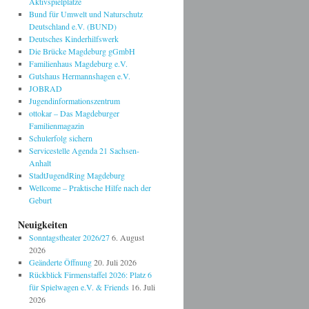
Aktivspielplätze
Bund für Umwelt und Naturschutz
Deutschland e.V. (BUND)
Deutsches Kinderhilfswerk
Die Brücke Magdeburg gGmbH
Familienhaus Magdeburg e.V.
Gutshaus Hermannshagen e.V.
JOBRAD
Jugendinformationszentrum
ottokar – Das Magdeburger
Familienmagazin
Schulerfolg sichern
Servicestelle Agenda 21 Sachsen-
Anhalt
StadtJugendRing Magdeburg
Wellcome – Praktische Hilfe nach der
Geburt
Neuigkeiten
Sonntagstheater 2026/27
6. August
2026
Geänderte Öffnung
20. Juli 2026
Rückblick Firmenstaffel 2026: Platz 6
für Spielwagen e.V. & Friends
16. Juli
2026