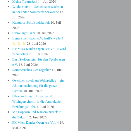
Meine Traumstadt
14. Juli 2026
Wilde Malve – Gemeinsam wachsen
in der ersten Sommerferienwoche
13.
Juli 2026
Kanutour Schulsozialarbeit
10. Juli
2026
Freiwilliges Jahr
10. Juli 2026
Beim Spielwagen e.V. läuft’s weiter!
28. Juni 2026
EMMAs Kinder Open Air Vol. 4 wird
verschoben
23. Juni 2026
Ein „Stolperstein“ für den Spielwagen
e.V.
18. Juni 2026
Sommerliches Get Together
11. Juni
2026
Ostelbien spielt am Weltspieltag – ein
Aktionsnachmittag für die ganze
Familie
10. Juni 2026
Überraschung mit Teamgeist:
Wikingerschach für die Ambulanten
Erziehungshilfen
4. Juni 2026
Mit Popcorn und Kamera zurück in
die Zukunft
2. Juni 2026
EMMAs Kinder Open Air Vol. 4
19.
Mai 2026