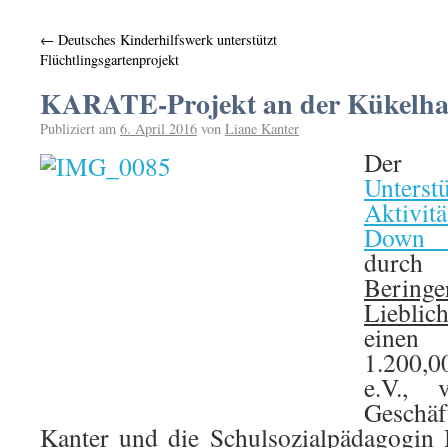
←
Deutsches Kinderhilfswerk unterstützt
Flüchtlingsgartenprojekt
KARATE-Projekt an der Kükelhau
Publiziert am
6. April 2016
von
Liane Kanter
De
Unterst
Aktivit
Down 
durch
Beringe
Lieblic
einen 
1.200,0
e.V., 
Gesch
Kanter
und die Schulsozialpädagogin