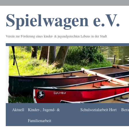
Spielwagen e.V.
Verein zur Förderung eines kinder- & jugendgerechten Lebens in der Stadt
Frankfurt
Aktuell
Kinder-, Jugend- &
Schulsozialarbeit
Hort
Bera
Apotheke
DE
Familienarbeit