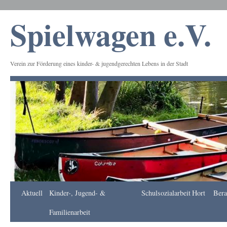
Spielwagen e.V.
Verein zur Förderung eines kinder- & jugendgerechten Lebens in der Stadt
Frankfurt
Aktuell
Kinder-, Jugend- &
Schulsozialarbeit
Hort
Bera
Apotheke
DE
Familienarbeit