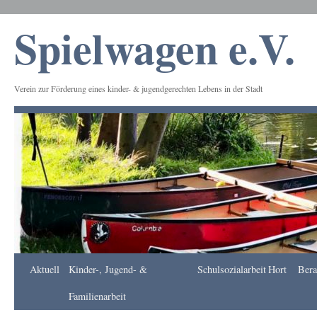
Spielwagen e.V.
Verein zur Förderung eines kinder- & jugendgerechten Lebens in der Stadt
Frankfurt
Aktuell
Kinder-, Jugend- &
Schulsozialarbeit
Hort
Bera
Apotheke
DE
Familienarbeit