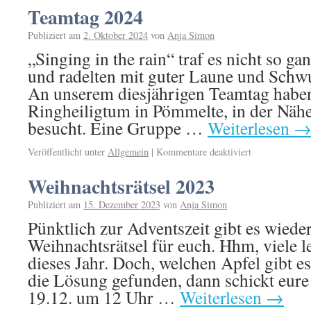
Teamtag 2024
Publiziert am
2. Oktober 2024
von
Anja Simon
„Singing in the rain“ traf es nicht so g
und radelten mit guter Laune und Schw
An unserem diesjährigen Teamtag haben
Ringheiligtum in Pömmelte, in der Näh
besucht. Eine Gruppe …
Weiterlesen
Veröffentlicht unter
Allgemein
|
Kommentare deaktiviert
Weihnachtsrätsel 2023
Publiziert am
15. Dezember 2023
von
Anja Simon
Pünktlich zur Adventszeit gibt es wiede
Weihnachtsrätsel für euch. Hhm, viele le
dieses Jahr. Doch, welchen Apfel gibt e
die Lösung gefunden, dann schickt eur
19.12. um 12 Uhr …
Weiterlesen
→