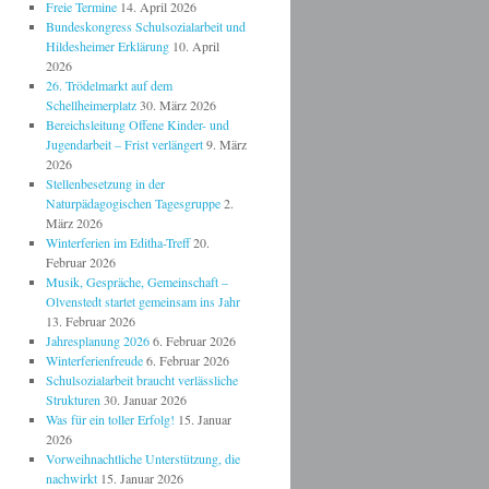
Freie Termine
14. April 2026
Bundeskongress Schulsozialarbeit und
Hildesheimer Erklärung
10. April
2026
26. Trödelmarkt auf dem
Schellheimerplatz
30. März 2026
Bereichsleitung Offene Kinder- und
Jugendarbeit – Frist verlängert
9. März
2026
Stellenbesetzung in der
Naturpädagogischen Tagesgruppe
2.
März 2026
Winterferien im Editha-Treff
20.
Februar 2026
Musik, Gespräche, Gemeinschaft –
Olvenstedt startet gemeinsam ins Jahr
13. Februar 2026
Jahresplanung 2026
6. Februar 2026
Winterferienfreude
6. Februar 2026
Schulsozialarbeit braucht verlässliche
Strukturen
30. Januar 2026
Was für ein toller Erfolg!
15. Januar
2026
Vorweihnachtliche Unterstützung, die
nachwirkt
15. Januar 2026