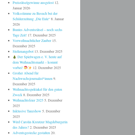
Preisrätselgewinne ausgelost
12.
Januar 2026
Volksstimme zu Besuch bei der
Schülerzeitung „Die Eule“
8. Januar
2026
Buntes Adventsrätsel – noch sechs
Tage Zeit!
17. Dezember 2025
Vorweihnachtlicher Zauber
15.
Dezember 2025
Stellenangebot
13. Dezember 2025
Der Spielwagen e. V. heute auf
dem Weihnachtsmarkt – kommt
vorbei!
12. Dezember 2025
Großer Abend für
Nachwuchsjournalist*innen
9.
Dezember 2025
Weihnachtsspektakel für den guten
Zweck
8. Dezember 2025
Weihnachtsfeier 2025
5. Dezember
2025
Inklusive Tanzshow
5. Dezember
2025
Wird Carolin Kreutzer Magdeburgerin
des Jahres?
2. Dezember 2025
Adventsgestecke gestalten
20.