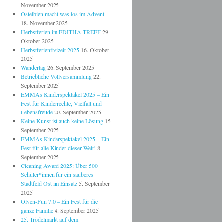
November 2025
Ostelbien macht was los im Advent
18. November 2025
Herbstferien im EDITHA-TREFF
29.
Oktober 2025
Herbstferienfreizeit 2025
16. Oktober
2025
Wandertag
26. September 2025
Betriebliche Vollversammlung
22.
September 2025
EMMAs Kinderspektakel 2025 – Ein
Fest für Kinderrechte, Vielfalt und
Lebensfreude
20. September 2025
Keine Kunst ist auch keine Lösung
15.
September 2025
EMMAs Kinderspektakel 2025 – Ein
Fest für alle Kinder dieser Welt!
8.
September 2025
Cleaning Award 2025: Über 500
Schüler*innen für ein sauberes
Stadtfeld Ost im Einsatz
5. September
2025
Olven-Fun 7.0 – Ein Fest für die
ganze Familie
4. September 2025
25. Trödelmarkt auf dem