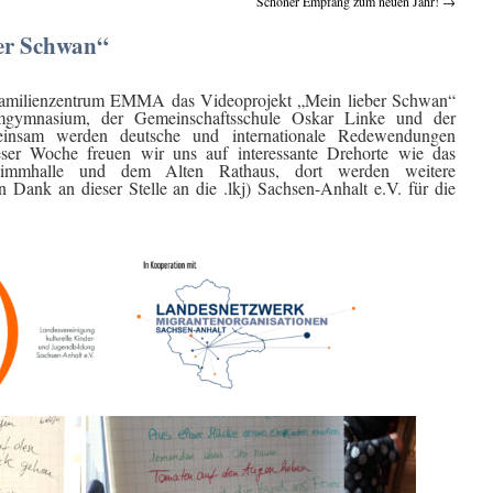
Schöner Empfang zum neuen Jahr!
→
ber Schwan“
 Familienzentrum EMMA das Videoprojekt „Mein lieber Schwan“
gymnasium, der Gemeinschaftsschule Oskar Linke und der
insam werden deutsche und internationale Redewendungen
dieser Woche freuen wir uns auf interessante Drehorte wie das
wimmhalle und dem Alten Rathaus, dort werden weitere
ank an dieser Stelle an die .lkj) Sachsen-Anhalt e.V. für die