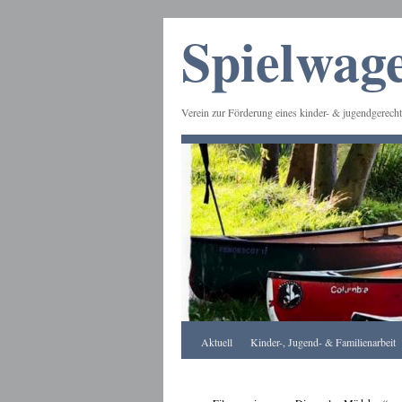
Spielwage
Verein zur Förderung eines kinder- & jugendgerecht
Frankfurt
Aktuell
Kinder-, Jugend- & Familienarbeit
Apotheke
DE