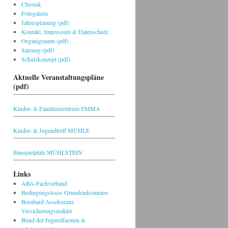
Chronik
Fotogalerie
Jahresplanung (pdf)
Kontakt, Impressum & Datenschutz
Organigramm (pdf)
Satzung (pdf)
Schutzkonzept (pdf)
Aktuelle Veranstaltungspläne
(pdf)
Kinder- & Familienzentrum EMMA
Kinder- & Jugendtreff MÜHLE
Bauspielplatz MÜHLSTEIN
Links
ABA-Fachverband
Bedingungsloses Grundeinkommen
Bernhard Assekuranz
Versicherungsmakler
Bund der Jugendfarmen &