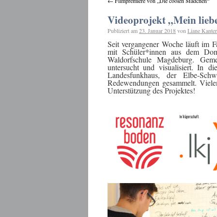
←
Filmpremiere von „Die coolen Mädchen“
Videoprojekt „Mein lie
Publiziert am
23. Januar 2018
von
Liane Kanter
Seit vergangener Woche läuft im
mit Schüler*innen aus dem Dom
Waldorfschule Magdeburg. Geme
untersucht und visualisiert. In 
Landesfunkhaus, der Elbe-Sch
Redewendungen gesammelt. Vielen D
Unterstützung des Projektes!