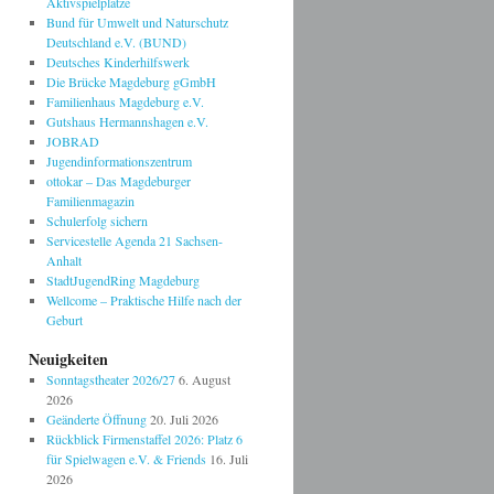
Aktivspielplätze
Bund für Umwelt und Naturschutz
Deutschland e.V. (BUND)
Deutsches Kinderhilfswerk
Die Brücke Magdeburg gGmbH
Familienhaus Magdeburg e.V.
Gutshaus Hermannshagen e.V.
JOBRAD
Jugendinformationszentrum
ottokar – Das Magdeburger
Familienmagazin
Schulerfolg sichern
Servicestelle Agenda 21 Sachsen-
Anhalt
StadtJugendRing Magdeburg
Wellcome – Praktische Hilfe nach der
Geburt
Neuigkeiten
Sonntagstheater 2026/27
6. August
2026
Geänderte Öffnung
20. Juli 2026
Rückblick Firmenstaffel 2026: Platz 6
für Spielwagen e.V. & Friends
16. Juli
2026