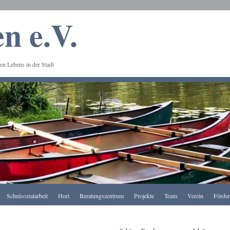
n e.V.
en Lebens in der Stadt
Schulsozialarbeit
Hort
Beratungszentrum
Projekte
Team
Verein
Förde