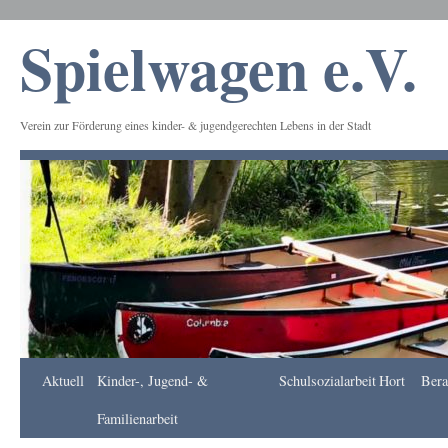
Spielwagen e.V.
Verein zur Förderung eines kinder- & jugendgerechten Lebens in der Stadt
Frankfurt
Aktuell
Kinder-, Jugend- &
Schulsozialarbeit
Hort
Bera
Apotheke
DE
Familienarbeit