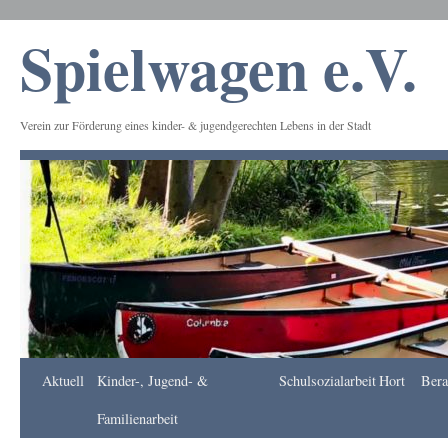
Spielwagen e.V.
Verein zur Förderung eines kinder- & jugendgerechten Lebens in der Stadt
Frankfurt
Aktuell
Kinder-, Jugend- &
Schulsozialarbeit
Hort
Bera
Apotheke
DE
Familienarbeit