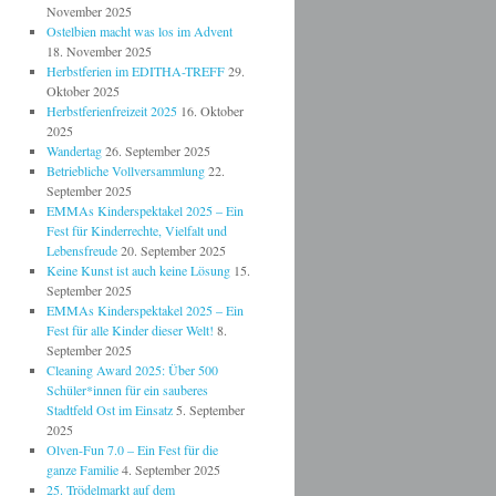
November 2025
Ostelbien macht was los im Advent
18. November 2025
Herbstferien im EDITHA-TREFF
29.
Oktober 2025
Herbstferienfreizeit 2025
16. Oktober
2025
Wandertag
26. September 2025
Betriebliche Vollversammlung
22.
September 2025
EMMAs Kinderspektakel 2025 – Ein
Fest für Kinderrechte, Vielfalt und
Lebensfreude
20. September 2025
Keine Kunst ist auch keine Lösung
15.
September 2025
EMMAs Kinderspektakel 2025 – Ein
Fest für alle Kinder dieser Welt!
8.
September 2025
Cleaning Award 2025: Über 500
Schüler*innen für ein sauberes
Stadtfeld Ost im Einsatz
5. September
2025
Olven-Fun 7.0 – Ein Fest für die
ganze Familie
4. September 2025
25. Trödelmarkt auf dem