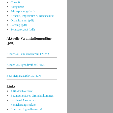
Chronik
Fotogalerie
Jahresplanung (pdf)
Kontakt, Impressum & Datenschutz
Organigramm (pdf)
Satzung (pdf)
Schutzkonzept (pdf)
Aktuelle Veranstaltungspläne
(pdf)
Kinder- & Familienzentrum EMMA
Kinder- & Jugendtreff MÜHLE
Bauspielplatz MÜHLSTEIN
Links
ABA-Fachverband
Bedingungsloses Grundeinkommen
Bernhard Assekuranz
Versicherungsmakler
Bund der Jugendfarmen &