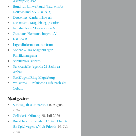
Aktivspielplätze
Bund für Umwelt und Naturschutz
Deutschland e.V. (BUND)
Deutsches Kinderhilfswerk
Die Brücke Magdeburg gGmbH
Familienhaus Magdeburg e.V.
Gutshaus Hermannshagen e.V.
JOBRAD
Jugendinformationszentrum
ottokar – Das Magdeburger
Familienmagazin
Schulerfolg sichern
Servicestelle Agenda 21 Sachsen-
Anhalt
StadtJugendRing Magdeburg
Wellcome – Praktische Hilfe nach der
Geburt
Neuigkeiten
Sonntagstheater 2026/27
6. August
2026
Geänderte Öffnung
20. Juli 2026
Rückblick Firmenstaffel 2026: Platz 6
für Spielwagen e.V. & Friends
16. Juli
2026