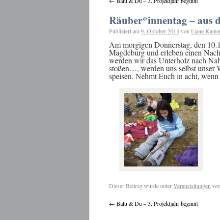
←
Balu & Du – 3. Projektjahr beginnt
Räuber*innentag – aus d
Publiziert am
9. Oktober 2013
von
Liane Kante
Am morgigen Donnerstag, den 10.10
Magdeburg und erleben einen Nachm
werden wir das Unterholz nach Nahru
stoßen…, werden uns selbst unser W
speisen. Nehmt Euch in acht, wenn 
Dieser Beitrag wurde unter
Veranstaltungen
ver
←
Balu & Du – 3. Projektjahr beginnt