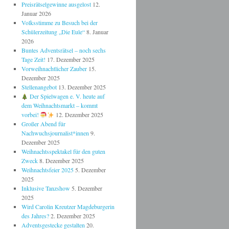
Preisrätselgewinne ausgelost
12.
Januar 2026
Volksstimme zu Besuch bei der
Schülerzeitung „Die Eule“
8. Januar
2026
Buntes Adventsrätsel – noch sechs
Tage Zeit!
17. Dezember 2025
Vorweihnachtlicher Zauber
15.
Dezember 2025
Stellenangebot
13. Dezember 2025
Der Spielwagen e. V. heute auf
dem Weihnachtsmarkt – kommt
vorbei!
12. Dezember 2025
Großer Abend für
Nachwuchsjournalist*innen
9.
Dezember 2025
Weihnachtsspektakel für den guten
Zweck
8. Dezember 2025
Weihnachtsfeier 2025
5. Dezember
2025
Inklusive Tanzshow
5. Dezember
2025
Wird Carolin Kreutzer Magdeburgerin
des Jahres?
2. Dezember 2025
Adventsgestecke gestalten
20.