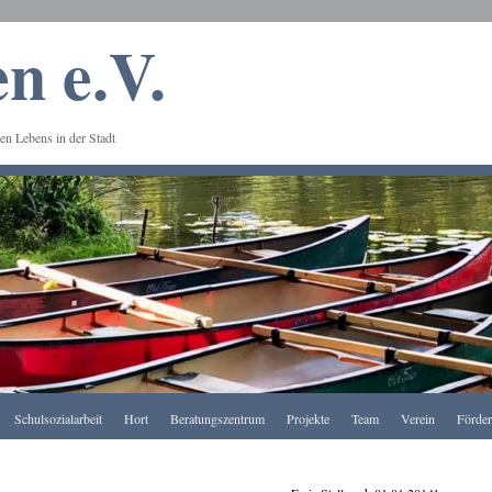
n e.V.
en Lebens in der Stadt
Schulsozialarbeit
Hort
Beratungszentrum
Projekte
Team
Verein
Förde