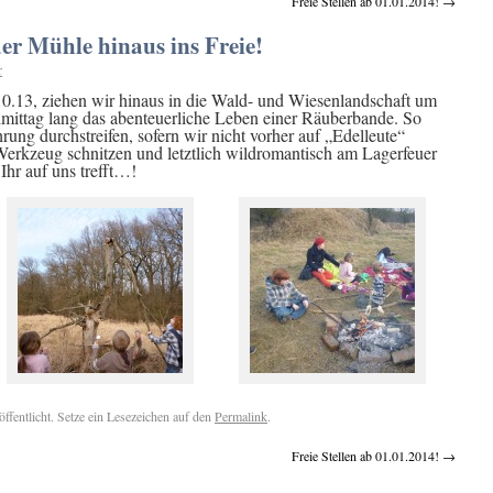
Freie Stellen ab 01.01.2014!
→
er Mühle hinaus ins Freie!
r
.13, ziehen wir hinaus in die Wald- und Wiesenlandschaft um
ittag lang das abenteuerliche Leben einer Räuberbande. So
ng durchstreifen, sofern wir nicht vorher auf „Edelleute“
erkzeug schnitzen und letztlich wildromantisch am Lagerfeuer
Ihr auf uns trefft…!
öffentlicht. Setze ein Lesezeichen auf den
Permalink
.
Freie Stellen ab 01.01.2014!
→