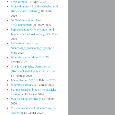
Freie Termine
14. April 2026
Bundeskongress Schulsozialarbeit und
Hildesheimer Erklärung
10. April
2026
26. Trödelmarkt auf dem
Schellheimerplatz
30. März 2026
Bereichsleitung Offene Kinder- und
Jugendarbeit – Frist verlängert
9. März
2026
Stellenbesetzung in der
Naturpädagogischen Tagesgruppe
2.
März 2026
Winterferien im Editha-Treff
20.
Februar 2026
Musik, Gespräche, Gemeinschaft –
Olvenstedt startet gemeinsam ins Jahr
13. Februar 2026
Jahresplanung 2026
6. Februar 2026
Winterferienfreude
6. Februar 2026
Schulsozialarbeit braucht verlässliche
Strukturen
30. Januar 2026
Was für ein toller Erfolg!
15. Januar
2026
Vorweihnachtliche Unterstützung, die
nachwirkt
15. Januar 2026