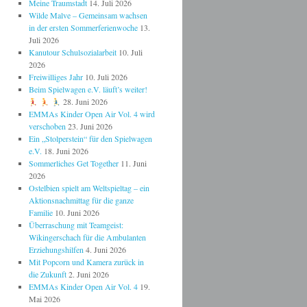
Meine Traumstadt
14. Juli 2026
Wilde Malve – Gemeinsam wachsen
in der ersten Sommerferienwoche
13.
Juli 2026
Kanutour Schulsozialarbeit
10. Juli
2026
Freiwilliges Jahr
10. Juli 2026
Beim Spielwagen e.V. läuft’s weiter!
28. Juni 2026
EMMAs Kinder Open Air Vol. 4 wird
verschoben
23. Juni 2026
Ein „Stolperstein“ für den Spielwagen
e.V.
18. Juni 2026
Sommerliches Get Together
11. Juni
2026
Ostelbien spielt am Weltspieltag – ein
Aktionsnachmittag für die ganze
Familie
10. Juni 2026
Überraschung mit Teamgeist:
Wikingerschach für die Ambulanten
Erziehungshilfen
4. Juni 2026
Mit Popcorn und Kamera zurück in
die Zukunft
2. Juni 2026
EMMAs Kinder Open Air Vol. 4
19.
Mai 2026