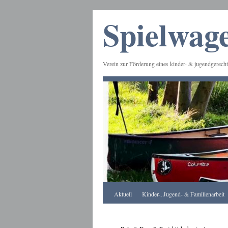
Spielwage
Verein zur Förderung eines kinder- & jugendgerecht
Frankfurt
Aktuell
Kinder-, Jugend- & Familienarbeit
Apotheke
DE