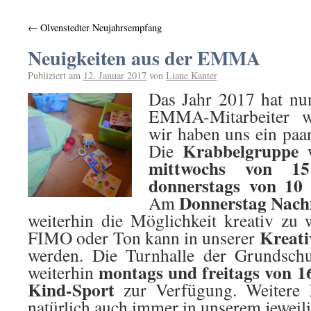
←
Olvenstedter Neujahrsempfang
Neuigkeiten aus der EMMA
Publiziert am
12. Januar 2017
von
Liane Kanter
Das Jahr 2017 hat nun 
EMMA-Mitarbeiter w
wir haben uns ein paa
Krabbelgruppe
Die
w
mittwochs von 
donnerstags von 10
Donnerstag Nach
Am
weiterhin die Möglichkeit kreativ zu 
Kreati
FIMO oder Ton kann in unserer
werden. Die Turnhalle der Grundschu
montags und freitags von 1
weiterhin
Kind-Sport
zur Verfügung. Weitere I
natürlich auch immer in unserem jeweil