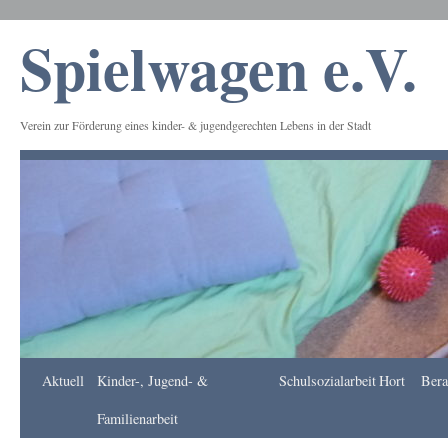
Spielwagen e.V.
Verein zur Förderung eines kinder- & jugendgerechten Lebens in der Stadt
Frankfurt
Aktuell
Kinder-, Jugend- &
Schulsozialarbeit
Hort
Bera
Apotheke
DE
Familienarbeit