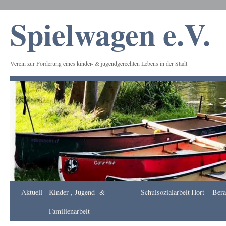
Spielwagen e.V.
Verein zur Förderung eines kinder- & jugendgerechten Lebens in der Stadt
Frankfurt
Aktuell
Kinder-, Jugend- &
Schulsozialarbeit
Hort
Bera
Apotheke
DE
Familienarbeit