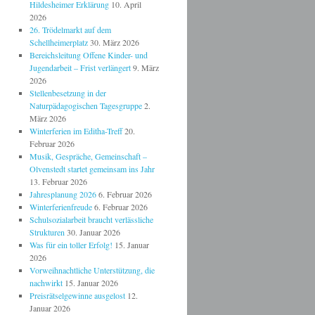
Hildesheimer Erklärung
10. April
2026
26. Trödelmarkt auf dem
Schellheimerplatz
30. März 2026
Bereichsleitung Offene Kinder- und
Jugendarbeit – Frist verlängert
9. März
2026
Stellenbesetzung in der
Naturpädagogischen Tagesgruppe
2.
März 2026
Winterferien im Editha-Treff
20.
Februar 2026
Musik, Gespräche, Gemeinschaft –
Olvenstedt startet gemeinsam ins Jahr
13. Februar 2026
Jahresplanung 2026
6. Februar 2026
Winterferienfreude
6. Februar 2026
Schulsozialarbeit braucht verlässliche
Strukturen
30. Januar 2026
Was für ein toller Erfolg!
15. Januar
2026
Vorweihnachtliche Unterstützung, die
nachwirkt
15. Januar 2026
Preisrätselgewinne ausgelost
12.
Januar 2026