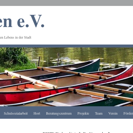
n e.V.
en Lebens in der Stadt
Schulsozialarbeit
Hort
Beratungszentrum
Projekte
Team
Verein
Förde