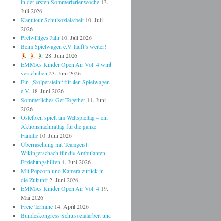
in der ersten Sommerferienwoche
13.
Juli 2026
Kanutour Schulsozialarbeit
10. Juli
2026
Freiwilliges Jahr
10. Juli 2026
Beim Spielwagen e.V. läuft’s weiter!
28. Juni 2026
EMMAs Kinder Open Air Vol. 4 wird
verschoben
23. Juni 2026
Ein „Stolperstein“ für den Spielwagen
e.V.
18. Juni 2026
Sommerliches Get Together
11. Juni
2026
Ostelbien spielt am Weltspieltag – ein
Aktionsnachmittag für die ganze
Familie
10. Juni 2026
Überraschung mit Teamgeist:
Wikingerschach für die Ambulanten
Erziehungshilfen
4. Juni 2026
Mit Popcorn und Kamera zurück in
die Zukunft
2. Juni 2026
EMMAs Kinder Open Air Vol. 4
19.
Mai 2026
Freie Termine
14. April 2026
Bundeskongress Schulsozialarbeit und