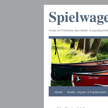
Spielwage
Verein zur Förderung eines kinder- & jugendgerecht
Frankfurt
Aktuell
Kinder-, Jugend- & Familienarbeit
Apotheke
DE