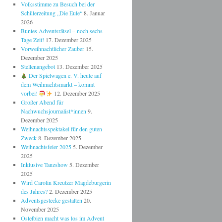
Volksstimme zu Besuch bei der
Schülerzeitung „Die Eule“
8. Januar
2026
Buntes Adventsrätsel – noch sechs
Tage Zeit!
17. Dezember 2025
Vorweihnachtlicher Zauber
15.
Dezember 2025
Stellenangebot
13. Dezember 2025
Der Spielwagen e. V. heute auf
dem Weihnachtsmarkt – kommt
vorbei!
12. Dezember 2025
Großer Abend für
Nachwuchsjournalist*innen
9.
Dezember 2025
Weihnachtsspektakel für den guten
Zweck
8. Dezember 2025
Weihnachtsfeier 2025
5. Dezember
2025
Inklusive Tanzshow
5. Dezember
2025
Wird Carolin Kreutzer Magdeburgerin
des Jahres?
2. Dezember 2025
Adventsgestecke gestalten
20.
November 2025
Ostelbien macht was los im Advent