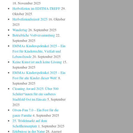
18. November 2025
Herbstferien im EDITHA-TREFF
29.
Oktober 2025
Herbstferienfreizeit 2025
16. Oktober
2025
Wandertag
26. September 2025
Betriebliche Vollversammlung
22.
September 2025
EMMAs Kinderspektakel 2025 – Ein
Fest für Kinderrechte, Vielfalt und
Lebensfreude
20. September 2025
Keine Kunst ist auch keine Lösung
15.
September 2025
EMMAs Kinderspektakel 2025 – Ein
Fest für alle Kinder dieser Welt!
8.
September 2025
Cleaning Award 2025: Über 500
Schüler*innen für ein sauberes
Stadtfeld Ost im Einsatz
5. September
2025
Olven-Fun 7.0 – Ein Fest für die
ganze Familie
4. September 2025
25. Trödelmarkt auf dem
Schellheimerplatz
1. September 2025
Erlebnisse in der Natur
28. August