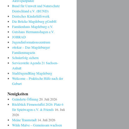
Aktivspielplätze
Bund für Umwelt und Naturschutz
Deutschland e.V. (BUND)
Deutsches Kinderhilfswerk
Die Brücke Magdeburg gGmbH
Familienhaus Magdeburg e.V.
Gutshaus Hermannshagen e.V.
JOBRAD
Jugendinformationszentrum
ottokar – Das Magdeburger
Familienmagazin
Schulerfolg sichern
Servicestelle Agenda 21 Sachsen-
Anhalt
StadtJugendRing Magdeburg
Wellcome – Praktische Hilfe nach der
Geburt
Neuigkeiten
Geänderte Öffnung
20. Juli 2026
Rückblick Firmenstaffel 2026: Platz 6
für Spielwagen e.V. & Friends
16. Juli
2026
Meine Traumstadt
14. Juli 2026
Wilde Malve – Gemeinsam wachsen