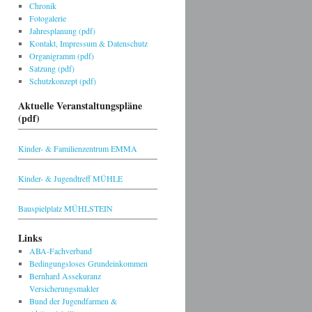
Chronik
Fotogalerie
Jahresplanung (pdf)
Kontakt, Impressum & Datenschutz
Organigramm (pdf)
Satzung (pdf)
Schutzkonzept (pdf)
Aktuelle Veranstaltungspläne
(pdf)
Kinder- & Familienzentrum EMMA
Kinder- & Jugendtreff MÜHLE
Bauspielplatz MÜHLSTEIN
Links
ABA-Fachverband
Bedingungsloses Grundeinkommen
Bernhard Assekuranz
Versicherungsmakler
Bund der Jugendfarmen &