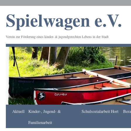
Spielwagen e.V.
Verein zur Förderung eines kinder- & jugendgerechten Lebens in der Stadt
Frankfurt
Aktuell
Kinder-, Jugend- &
Schulsozialarbeit
Hort
Bera
Apotheke
DE
Familienarbeit