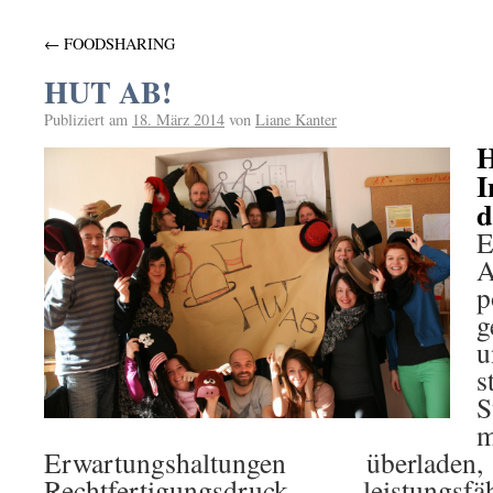
←
FOODSHARING
HUT AB!
Publiziert am
18. März 2014
von
Liane Kanter
I
d
E
A
p
g
u
s
S
m
Erwartungshaltungen über
Rechtfertigungsdruck, leistungsfä