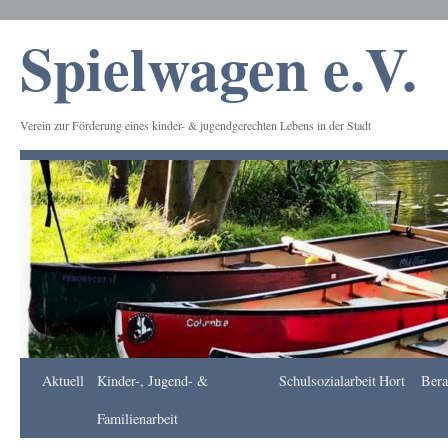
Spielwagen e.V.
Verein zur Förderung eines kinder- & jugendgerechten Lebens in der Stadt
Frankfurt
Aktuell
Kinder-, Jugend- &
Schulsozialarbeit
Hort
Bera
Apotheke
DE
Familienarbeit