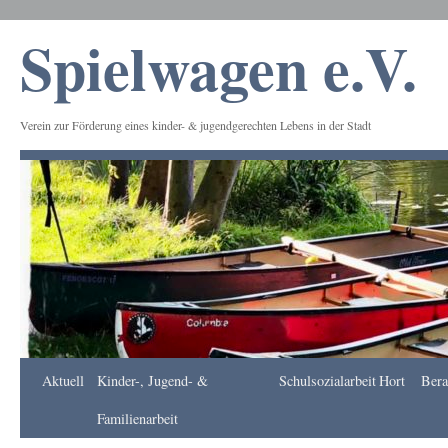
Spielwagen e.V.
Verein zur Förderung eines kinder- & jugendgerechten Lebens in der Stadt
Frankfurt
Aktuell
Kinder-, Jugend- &
Schulsozialarbeit
Hort
Bera
Apotheke
DE
Familienarbeit