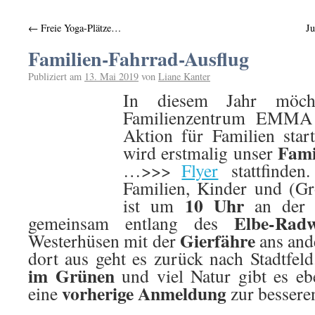
←
Freie Yoga-Plätze…
Ju
Familien-Fahrrad-Ausflug
Publiziert am
13. Mai 2019
von
Liane Kanter
In diesem Jahr möc
Familienzentrum EMMA e
Aktion für Familien sta
Fami
wird erstmalig unser
…>>>
Flyer
stattfinden.
Familien, Kinder und (Gr
10 Uhr
ist um
an der
Elbe-Rad
gemeinsam entlang des
Gierfähre
Westerhüsen mit der
ans and
dort aus geht es zurück nach Stadtfel
im Grünen
und viel Natur gibt es eb
vorherige Anmeldung
eine
zur bessere