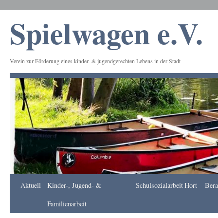
Spielwagen e.V.
Verein zur Förderung eines kinder- & jugendgerechten Lebens in der Stadt
Frankfurt
Aktuell
Kinder-, Jugend- &
Schulsozialarbeit
Hort
Bera
Apotheke
DE
Familienarbeit