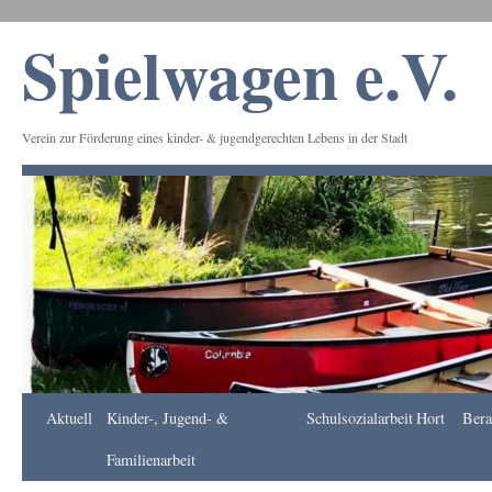
Spielwagen e.V.
Verein zur Förderung eines kinder- & jugendgerechten Lebens in der Stadt
Frankfurt
Aktuell
Kinder-, Jugend- &
Schulsozialarbeit
Hort
Bera
Apotheke
DE
Familienarbeit