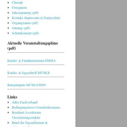
Chronik
Fotogalerie
Jahresplanung (pdf)
Kontakt, Impressum & Datenschutz
Organigramm (pdf)
Satzung (pdf)
Schutzkonzept (pdf)
Aktuelle Veranstaltungspläne
(pdf)
Kinder- & Familienzentrum EMMA
Kinder- & Jugendtreff MÜHLE
Bauspielplatz MÜHLSTEIN
Links
ABA-Fachverband
Bedingungsloses Grundeinkommen
Bernhard Assekuranz
Versicherungsmakler
Bund der Jugendfarmen &