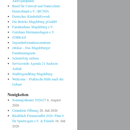
Aktivspielplätze
Bund für Umwelt und Naturschutz
Deutschland e.V. (BUND)
Deutsches Kinderhilfswerk
Die Brücke Magdeburg gGmbH
Familienhaus Magdeburg e.V.
Gutshaus Hermannshagen e.V.
JOBRAD
Jugendinformationszentrum
ottokar – Das Magdeburger
Familienmagazin
Schulerfolg sichern
Servicestelle Agenda 21 Sachsen-
Anhalt
StadtJugendRing Magdeburg
Wellcome – Praktische Hilfe nach der
Geburt
Neuigkeiten
Sonntagstheater 2026/27
6. August
2026
Geänderte Öffnung
20. Juli 2026
Rückblick Firmenstaffel 2026: Platz 6
für Spielwagen e.V. & Friends
16. Juli
2026