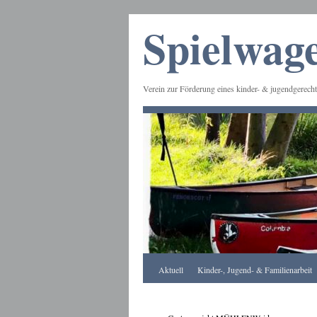
Spielwage
Verein zur Förderung eines kinder- & jugendgerecht
Frankfurt
Aktuell
Kinder-, Jugend- & Familienarbeit
Apotheke
DE