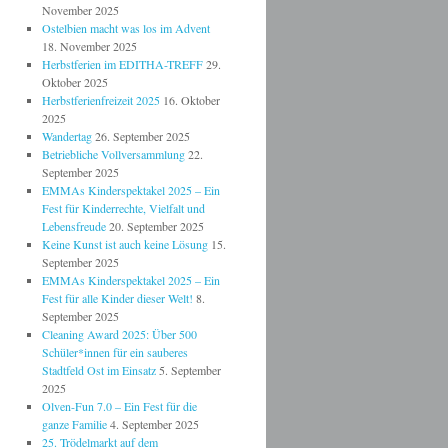
November 2025
Ostelbien macht was los im Advent
18. November 2025
Herbstferien im EDITHA-TREFF
29.
Oktober 2025
Herbstferienfreizeit 2025
16. Oktober
2025
Wandertag
26. September 2025
Betriebliche Vollversammlung
22.
September 2025
EMMAs Kinderspektakel 2025 – Ein
Fest für Kinderrechte, Vielfalt und
Lebensfreude
20. September 2025
Keine Kunst ist auch keine Lösung
15.
September 2025
EMMAs Kinderspektakel 2025 – Ein
Fest für alle Kinder dieser Welt!
8.
September 2025
Cleaning Award 2025: Über 500
Schüler*innen für ein sauberes
Stadtfeld Ost im Einsatz
5. September
2025
Olven-Fun 7.0 – Ein Fest für die
ganze Familie
4. September 2025
25. Trödelmarkt auf dem