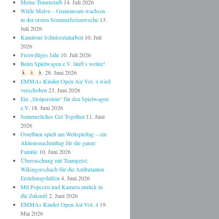
Meine Traumstadt
14. Juli 2026
Wilde Malve – Gemeinsam wachsen
in der ersten Sommerferienwoche
13.
Juli 2026
Kanutour Schulsozialarbeit
10. Juli
2026
Freiwilliges Jahr
10. Juli 2026
Beim Spielwagen e.V. läuft’s weiter!
28. Juni 2026
EMMAs Kinder Open Air Vol. 4 wird
verschoben
23. Juni 2026
Ein „Stolperstein“ für den Spielwagen
e.V.
18. Juni 2026
Sommerliches Get Together
11. Juni
2026
Ostelbien spielt am Weltspieltag – ein
Aktionsnachmittag für die ganze
Familie
10. Juni 2026
Überraschung mit Teamgeist:
Wikingerschach für die Ambulanten
Erziehungshilfen
4. Juni 2026
Mit Popcorn und Kamera zurück in
die Zukunft
2. Juni 2026
EMMAs Kinder Open Air Vol. 4
19.
Mai 2026