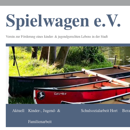
Spielwagen e.V.
Verein zur Förderung eines kinder- & jugendgerechten Lebens in der Stadt
Frankfurt
Aktuell
Kinder-, Jugend- &
Schulsozialarbeit
Hort
Bera
Apotheke
DE
Familienarbeit