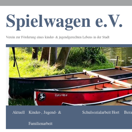
Spielwagen e.V.
Verein zur Förderung eines kinder- & jugendgerechten Lebens in der Stadt
Frankfurt
Aktuell
Kinder-, Jugend- &
Schulsozialarbeit
Hort
Bera
Apotheke
DE
Familienarbeit