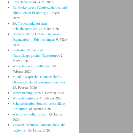
Freie Termine
14. April 2026
Bundeskongress Schulsozialarbeit und
Hildesheimer Erklärung
10. April
2026
26. Trödelmarkt auf dem
Schellheimerplatz
30. März 2026
Bereichsleitung Offene Kinder- und
Jugendarbeit – Frist verlängert
9. März
2026
Stellenbesetzung in der
Naturpädagogischen Tagesgruppe
2.
März 2026
Winterferien im Editha-Treff
20.
Februar 2026
Musik, Gespräche, Gemeinschaft –
Olvenstedt startet gemeinsam ins Jahr
13. Februar 2026
Jahresplanung 2026
6. Februar 2026
Winterferienfreude
6. Februar 2026
Schulsozialarbeit braucht verlässliche
Strukturen
30. Januar 2026
Was für ein toller Erfolg!
15. Januar
2026
Vorweihnachtliche Unterstützung, die
nachwirkt
15. Januar 2026