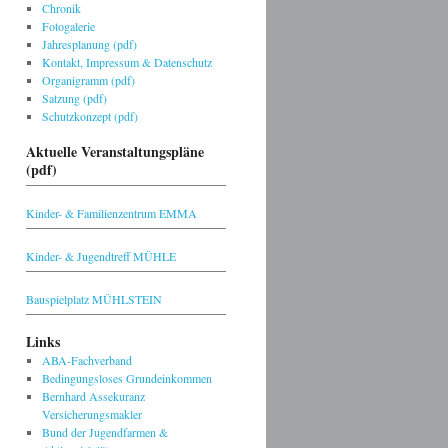
Chronik
Fotogalerie
Jahresplanung (pdf)
Kontakt, Impressum & Datenschutz
Organigramm (pdf)
Satzung (pdf)
Schutzkonzept (pdf)
Aktuelle Veranstaltungspläne
(pdf)
Kinder- & Familienzentrum EMMA
Kinder- & Jugendtreff MÜHLE
Bauspielplatz MÜHLSTEIN
Links
ABA-Fachverband
Bedingungsloses Grundeinkommen
Bernhard Assekuranz
Versicherungsmakler
Bund der Jugendfarmen &