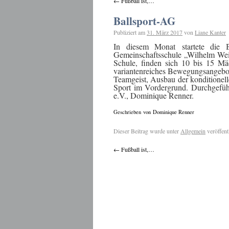
←
Fußball ist,…
Ballsport-AG
Publiziert am
31. März 2017
von
Liane Kanter
In diesem Monat startete die B
Gemeinschaftsschule „Wilhelm Weit
Schule, finden sich 10 bis 15 Mä
variantenreiches Bewegungsangebot 
Teamgeist, Ausbau der konditionell
Sport im Vordergrund. Durchgefüh
e.V., Dominique Renner.
Geschrieben von Dominique Renner
Dieser Beitrag wurde unter
Allgemein
veröffent
←
Fußball ist,…