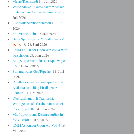
Meine Traumstadt
14. Juli 2026
Wilde Malve – Gemeinsam wachsen
in der ersten Sommerferienwoche
13.
Juli 2026
Kanutour Schulsozialarbeit
10. Juli
2026
Freiwilliges Jahr
10. Juli 2026
Beim Spielwagen e.V. läuft’s weiter!
28. Juni 2026
EMMAs Kinder Open Air Vol. 4 wird
verschoben
23. Juni 2026
Ein „Stolperstein“ für den Spielwagen
e.V.
18. Juni 2026
Sommerliches Get Together
11. Juni
2026
Ostelbien spielt am Weltspieltag – ein
Aktionsnachmittag für die ganze
Familie
10. Juni 2026
Überraschung mit Teamgeist:
Wikingerschach für die Ambulanten
Erziehungshilfen
4. Juni 2026
Mit Popcorn und Kamera zurück in
die Zukunft
2. Juni 2026
EMMAs Kinder Open Air Vol. 4
19.
Mai 2026