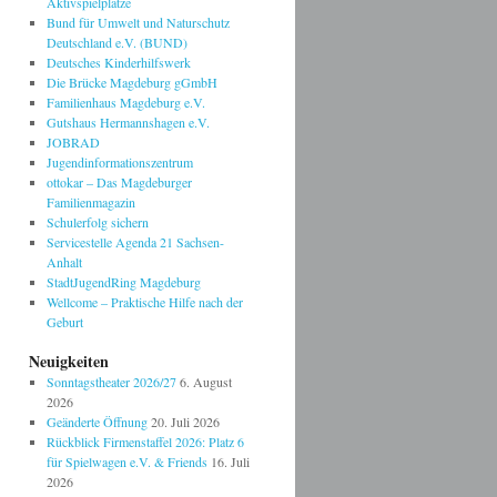
Aktivspielplätze
Bund für Umwelt und Naturschutz
Deutschland e.V. (BUND)
Deutsches Kinderhilfswerk
Die Brücke Magdeburg gGmbH
Familienhaus Magdeburg e.V.
Gutshaus Hermannshagen e.V.
JOBRAD
Jugendinformationszentrum
ottokar – Das Magdeburger
Familienmagazin
Schulerfolg sichern
Servicestelle Agenda 21 Sachsen-
Anhalt
StadtJugendRing Magdeburg
Wellcome – Praktische Hilfe nach der
Geburt
Neuigkeiten
Sonntagstheater 2026/27
6. August
2026
Geänderte Öffnung
20. Juli 2026
Rückblick Firmenstaffel 2026: Platz 6
für Spielwagen e.V. & Friends
16. Juli
2026