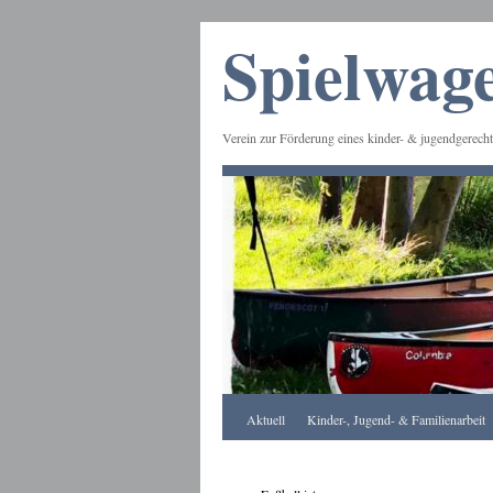
Spielwage
Verein zur Förderung eines kinder- & jugendgerecht
Frankfurt
Aktuell
Kinder-, Jugend- & Familienarbeit
Apotheke
DE