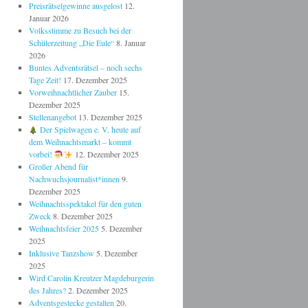
Preisrätselgewinne ausgelost
12.
Januar 2026
Volksstimme zu Besuch bei der
Schülerzeitung „Die Eule“
8. Januar
2026
Buntes Adventsrätsel – noch sechs
Tage Zeit!
17. Dezember 2025
Vorweihnachtlicher Zauber
15.
Dezember 2025
Stellenangebot
13. Dezember 2025
Der Spielwagen e. V. heute auf
dem Weihnachtsmarkt – kommt
vorbei!
12. Dezember 2025
Großer Abend für
Nachwuchsjournalist*innen
9.
Dezember 2025
Weihnachtsspektakel für den guten
Zweck
8. Dezember 2025
Weihnachtsfeier 2025
5. Dezember
2025
Inklusive Tanzshow
5. Dezember
2025
Wird Carolin Kreutzer Magdeburgerin
des Jahres?
2. Dezember 2025
Adventsgestecke gestalten
20.