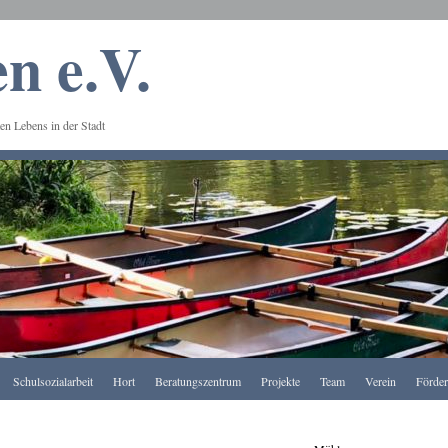
n e.V.
en Lebens in der Stadt
Schulsozialarbeit
Hort
Beratungszentrum
Projekte
Team
Verein
Förde