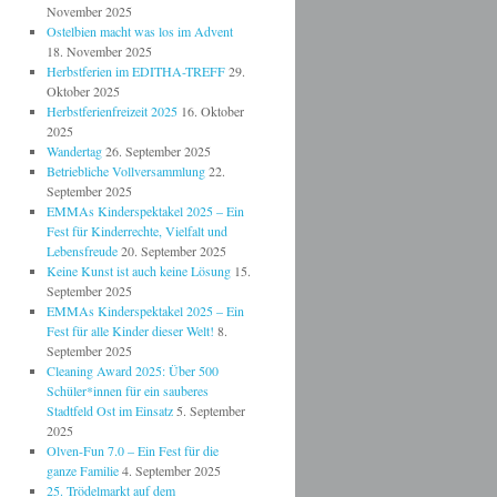
November 2025
Ostelbien macht was los im Advent
18. November 2025
Herbstferien im EDITHA-TREFF
29.
Oktober 2025
Herbstferienfreizeit 2025
16. Oktober
2025
Wandertag
26. September 2025
Betriebliche Vollversammlung
22.
September 2025
EMMAs Kinderspektakel 2025 – Ein
Fest für Kinderrechte, Vielfalt und
Lebensfreude
20. September 2025
Keine Kunst ist auch keine Lösung
15.
September 2025
EMMAs Kinderspektakel 2025 – Ein
Fest für alle Kinder dieser Welt!
8.
September 2025
Cleaning Award 2025: Über 500
Schüler*innen für ein sauberes
Stadtfeld Ost im Einsatz
5. September
2025
Olven-Fun 7.0 – Ein Fest für die
ganze Familie
4. September 2025
25. Trödelmarkt auf dem