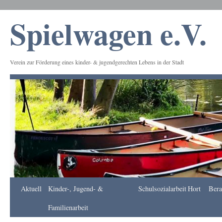
Spielwagen e.V.
Verein zur Förderung eines kinder- & jugendgerechten Lebens in der Stadt
Frankfurt
Aktuell
Kinder-, Jugend- &
Schulsozialarbeit
Hort
Bera
Apotheke
DE
Familienarbeit