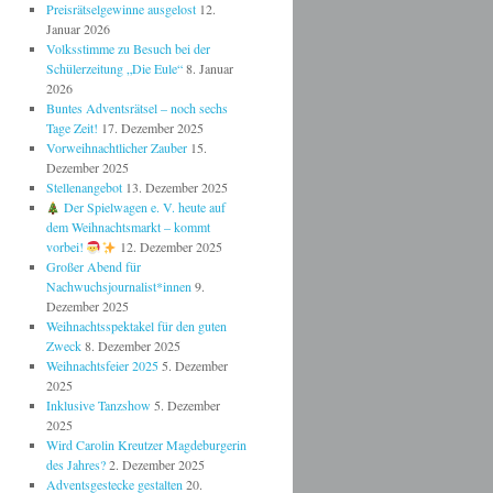
Preisrätselgewinne ausgelost
12.
Januar 2026
Volksstimme zu Besuch bei der
Schülerzeitung „Die Eule“
8. Januar
2026
Buntes Adventsrätsel – noch sechs
Tage Zeit!
17. Dezember 2025
Vorweihnachtlicher Zauber
15.
Dezember 2025
Stellenangebot
13. Dezember 2025
Der Spielwagen e. V. heute auf
dem Weihnachtsmarkt – kommt
vorbei!
12. Dezember 2025
Großer Abend für
Nachwuchsjournalist*innen
9.
Dezember 2025
Weihnachtsspektakel für den guten
Zweck
8. Dezember 2025
Weihnachtsfeier 2025
5. Dezember
2025
Inklusive Tanzshow
5. Dezember
2025
Wird Carolin Kreutzer Magdeburgerin
des Jahres?
2. Dezember 2025
Adventsgestecke gestalten
20.