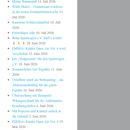
Meine Traumstadt
14. Juli 2026
Wilde Malve – Gemeinsam wachsen
in der ersten Sommerferienwoche
13.
Juli 2026
Kanutour Schulsozialarbeit
10. Juli
2026
Freiwilliges Jahr
10. Juli 2026
Beim Spielwagen e.V. läuft’s weiter!
28. Juni 2026
EMMAs Kinder Open Air Vol. 4 wird
verschoben
23. Juni 2026
Ein „Stolperstein“ für den Spielwagen
e.V.
18. Juni 2026
Sommerliches Get Together
11. Juni
2026
Ostelbien spielt am Weltspieltag – ein
Aktionsnachmittag für die ganze
Familie
10. Juni 2026
Überraschung mit Teamgeist:
Wikingerschach für die Ambulanten
Erziehungshilfen
4. Juni 2026
Mit Popcorn und Kamera zurück in
die Zukunft
2. Juni 2026
EMMAs Kinder Open Air Vol. 4
19.
Mai 2026