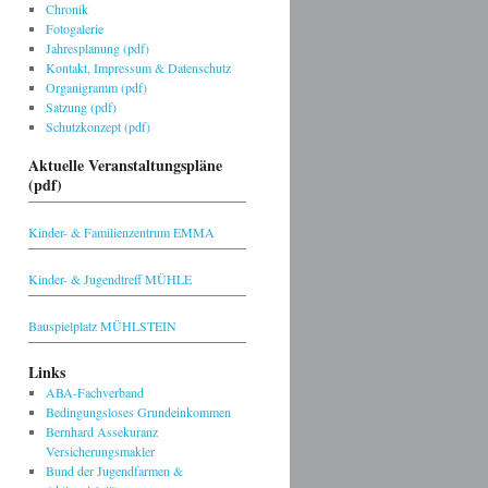
Chronik
Fotogalerie
Jahresplanung (pdf)
Kontakt, Impressum & Datenschutz
Organigramm (pdf)
Satzung (pdf)
Schutzkonzept (pdf)
Aktuelle Veranstaltungspläne
(pdf)
Kinder- & Familienzentrum EMMA
Kinder- & Jugendtreff MÜHLE
Bauspielplatz MÜHLSTEIN
Links
ABA-Fachverband
Bedingungsloses Grundeinkommen
Bernhard Assekuranz
Versicherungsmakler
Bund der Jugendfarmen &