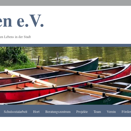
n e.V.
en Lebens in der Stadt
Schulsozialarbeit
Hort
Beratungszentrum
Projekte
Team
Verein
Förde