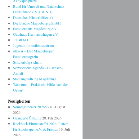
Aktivspielplätze
Bund für Umwelt und Naturschutz
Deutschland e.V. (BUND)
Deutsches Kinderhilfswerk
Die Brücke Magdeburg gGmbH
Familienhaus Magdeburg e.V.
Gutshaus Hermannshagen e.V.
JOBRAD
Jugendinformationszentrum
ottokar – Das Magdeburger
Familienmagazin
Schulerfolg sichern
Servicestelle Agenda 21 Sachsen-
Anhalt
StadtJugendRing Magdeburg
Wellcome – Praktische Hilfe nach der
Geburt
Neuigkeiten
Sonntagstheater 2026/27
6. August
2026
Geänderte Öffnung
20. Juli 2026
Rückblick Firmenstaffel 2026: Platz 6
für Spielwagen e.V. & Friends
16. Juli
2026