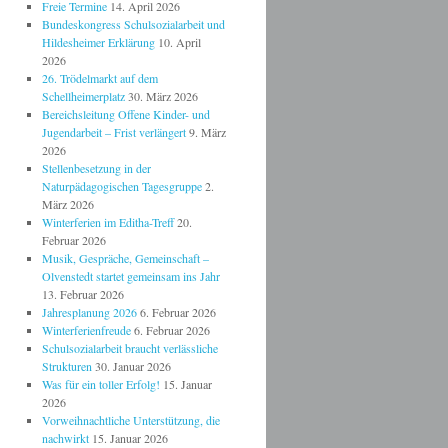
Freie Termine
14. April 2026
Bundeskongress Schulsozialarbeit und
Hildesheimer Erklärung
10. April
2026
26. Trödelmarkt auf dem
Schellheimerplatz
30. März 2026
Bereichsleitung Offene Kinder- und
Jugendarbeit – Frist verlängert
9. März
2026
Stellenbesetzung in der
Naturpädagogischen Tagesgruppe
2.
März 2026
Winterferien im Editha-Treff
20.
Februar 2026
Musik, Gespräche, Gemeinschaft –
Olvenstedt startet gemeinsam ins Jahr
13. Februar 2026
Jahresplanung 2026
6. Februar 2026
Winterferienfreude
6. Februar 2026
Schulsozialarbeit braucht verlässliche
Strukturen
30. Januar 2026
Was für ein toller Erfolg!
15. Januar
2026
Vorweihnachtliche Unterstützung, die
nachwirkt
15. Januar 2026