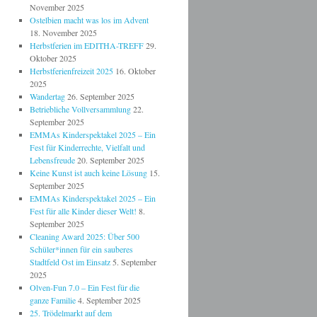
November 2025
Ostelbien macht was los im Advent
18. November 2025
Herbstferien im EDITHA-TREFF
29.
Oktober 2025
Herbstferienfreizeit 2025
16. Oktober
2025
Wandertag
26. September 2025
Betriebliche Vollversammlung
22.
September 2025
EMMAs Kinderspektakel 2025 – Ein
Fest für Kinderrechte, Vielfalt und
Lebensfreude
20. September 2025
Keine Kunst ist auch keine Lösung
15.
September 2025
EMMAs Kinderspektakel 2025 – Ein
Fest für alle Kinder dieser Welt!
8.
September 2025
Cleaning Award 2025: Über 500
Schüler*innen für ein sauberes
Stadtfeld Ost im Einsatz
5. September
2025
Olven-Fun 7.0 – Ein Fest für die
ganze Familie
4. September 2025
25. Trödelmarkt auf dem