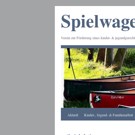
Spielwage
Verein zur Förderung eines kinder- & jugendgerecht
Frankfurt
Aktuell
Kinder-, Jugend- & Familienarbeit
Apotheke
DE